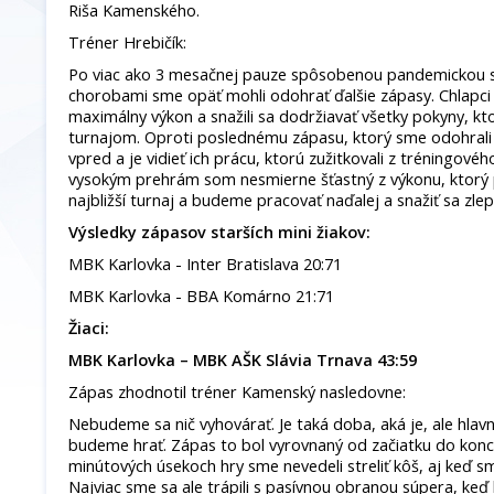
Riša Kamenského.
Tréner Hrebičík:
Po viac ako 3 mesačnej pauze spôsobenou pandemickou s
chorobami sme opäť mohli odohrať ďalšie zápasy. Chlapci
maximálny výkon a snažili sa dodržiavať všetky pokyny, kto
turnajom. Oproti poslednému zápasu, ktorý sme odohrali 
vpred a je vidieť ich prácu, ktorú zužitkovali z tréningovéh
vysokým prehrám som nesmierne šťastný z výkonu, ktorý p
najbližší turnaj a budeme pracovať naďalej a snažiť sa zlep
Výsledky zápasov starších mini žiakov:
MBK Karlovka - Inter Bratislava 20:71
MBK Karlovka - BBA Komárno 21:71
Žiaci:
MBK Karlovka – MBK AŠK Slávia Trnava 43:59
Zápas zhodnotil tréner Kamenský nasledovne:
Nebudeme sa nič vyhovárať. Je taká doba, aká je, ale hlavn
budeme hrať. Zápas to bol vyrovnaný od začiatku do konca
minútových úsekoch hry sme nevedeli streliť kôš, aj keď sme
Najviac sme sa ale trápili s pasívnou obranou súpera, keď h