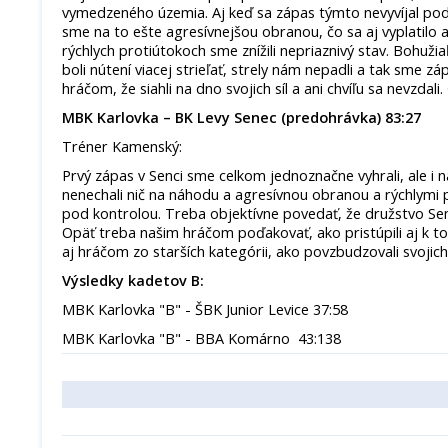
vymedzeného územia. Aj keď sa zápas týmto nevyvíjal podľ
sme na to ešte agresívnejšou obranou, čo sa aj vyplatilo a
rýchlych protiútokoch sme znížili nepriaznivý stav. Bohuž
boli nútení viacej strieľať, strely nám nepadli a tak sme z
hráčom, že siahli na dno svojich síl a ani chvíľu sa nevzdali
MBK Karlovka – BK Levy Senec (predohrávka) 83:27
Tréner Kamenský:
Prvý zápas v Senci sme celkom jednoznačne vyhrali, ale i
nenechali nič na náhodu a agresívnou obranou a rýchlymi
pod kontrolou. Treba objektívne povedať, že družstvo Sen
Opäť treba našim hráčom poďakovať, ako pristúpili aj k 
aj hráčom zo starších kategórii, ako povzbudzovali svojic
Výsledky kadetov B:
MBK Karlovka "B" - ŠBK Junior Levice 37:58
MBK Karlovka "B" - BBA Komárno 43:138