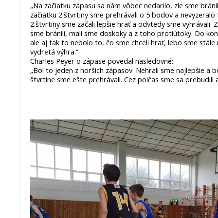
„Na začiatku zápasu sa nám vôbec nedarilo, zle sme bránil
začiatku 2.štvrtiny sme prehrávali o 5 bodov a nevyzeralo 
2.štvrtiny sme začali lepšie hrať a odvtedy sme vyhrávali. 
sme bránili, mali sme doskoky a z toho protiútoky. Do kon
ale aj tak to nebolo to, čo sme chceli hrať, lebo sme stále 
vydretá výhra.“
Charles Peyer o zápase povedal nasledovné:
„Bol to jeden z horších zápasov. Nehrali sme najlepšie a b
štvrtine sme ešte prehrávali. Cez polčas sme sa prebudili a