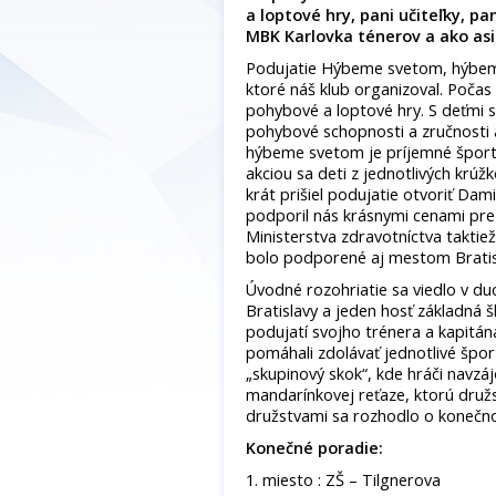
a loptové hry, pani učiteľky, p
MBK Karlovka ténerov a ako asi
Podujatie Hýbeme svetom, hýbeme
ktoré náš klub organizoval. Počas
pohybové a loptové hry. S deťmi s
pohybové schopnosti a zručnosti a
hýbeme svetom je príjemné šport
akciou sa deti z jednotlivých krúž
krát prišiel podujatie otvoriť Dam
podporil nás krásnymi cenami pre
Ministerstva zdravotníctva taktiež
bolo podporené aj mestom Brati
Úvodné rozohriatie sa viedlo v duc
Bratislavy a jeden hosť základná 
podujatí svojho trénera a kapitána
pomáhali zdolávať jednotlivé špor
„skupinový skok“, kde hráči navzá
mandarínkovej reťaze, ktorú druž
družstvami sa rozhodlo o konečno
Konečné poradie:
1. miesto : ZŠ – Tilgnerova