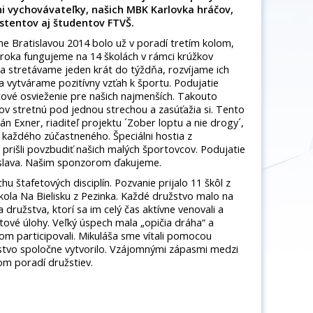
ani vychovávateľky, našich MBK Karlovka hráčov,
stentov aj študentov FTVŠ.
 Bratislavou 2014 bolo už v poradí tretím kolom,
 roka fungujeme na 14 školách v rámci krúžkov
a stretávame jeden krát do týždňa, rozvíjame ich
 vytvárame pozitívny vzťah k športu. Podujatie
ové osvieženie pre našich najmenších. Takouto
kov stretnú pod jednou strechou a zasúťažia si. Tento
ián Exner, riaditeľ projektu ´Zober loptu a nie drogy´,
 každého zúčastneného. Špeciálni hostia z
 prišli povzbudiť našich malých športovcov. Podujatie
slava. Našim sponzorom ďakujeme.
hu štafetových disciplín. Pozvanie prijalo 11 škôl z
škola Na Bielisku z Pezinka. Každé družstvo malo na
 družstva, ktorí sa im celý čas aktívne venovali a
tové úlohy. Veľký úspech mala „opičia dráha“ a
jom participovali. Mikuláša sme vítali pomocou
stvo spoločne vytvorilo. Vzájomnými zápasmi medzi
m poradí družstiev.