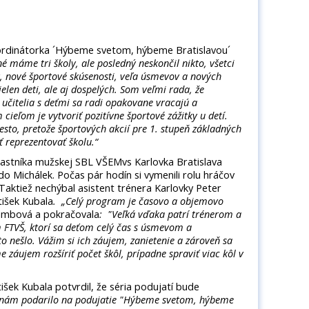
ordinátorka ´Hýbeme svetom, hýbeme Bratislavou´
 máme tri školy, ale posledný neskončil nikto, všetci
ky, nové športové skúsenosti, veľa úsmevov a nových
len deti, ale aj dospelých. Som veľmi rada, že
a učitelia s deťmi sa radi opakovane vracajú a
cieľom je vytvoriť pozitívne športové zážitky u detí.
iesto, pretože športových akcií pre 1. stupeň základných
 reprezentovať školu.“
účastníka mužskej SBL VŠEMvs Karlovka Bratislava
do Michálek. Počas pár hodín si vymenili rolu hráčov
. Taktiež nechýbal asistent trénera Karlovky Peter
tišek Kubala
. „Celý program je časovo a objemovo
Zambová a pokračovala
: "Veľká vďaka patrí trénerom a
 FTVŠ, ktorí sa deťom celý čas s úsmevom a
to nešlo. Vážim si ich záujem, zanietenie a zároveň sa
záujem rozšíriť počet škôl, prípadne spraviť viac kôl v
šek Kubala potvrdil, že séria podujatí bude
a nám podarilo na podujatie "Hýbeme svetom, hýbeme