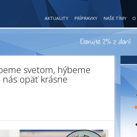
AKTUALITY
PRÍPRAVKY
NAŠE TÍMY
O
ýbeme svetom, hýbeme
4 nás opäť krásne