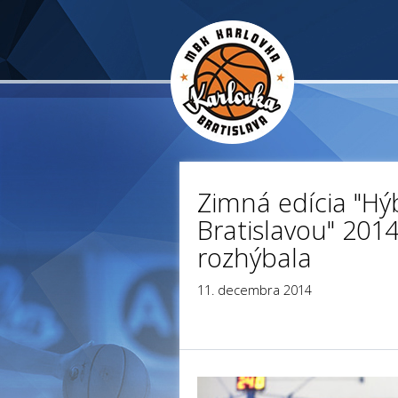
Zimná edícia "H
Bratislavou" 201
rozhýbala
11. decembra 2014