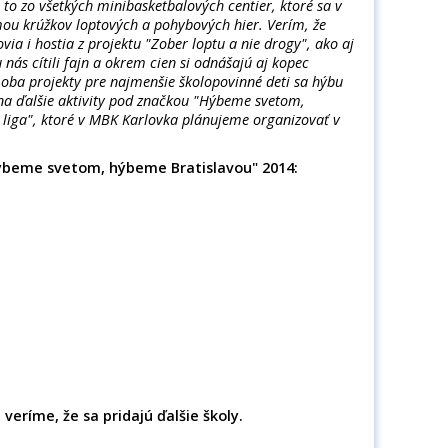
a to zo všetkých minibasketbalových centier, ktoré sa v
u krúžkov loptových a pohybových hier. Verím, že
ovia i hostia z projektu "Zober loptu a nie drogy", ako aj
 nás cítili fajn a okrem cien si odnášajú aj kopec
 oba projekty pre najmenšie školopovinné deti sa hýbu
a ďalšie aktivity pod značkou "Hýbeme svetom,
 liga", ktoré v MBK Karlovka plánujeme organizovať v
"Hýbeme svetom, hýbeme Bratislavou" 2014:
veríme, že sa pridajú ďalšie školy.