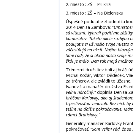
2. miesto : ZŠ – Pri kríži
3. miesto : ZŠ – Na Bielenisku
Úspešné podujatie zhodnotila ko
2014 Denisa Zambová:
"Umiestnené
sú víťazmi. Vyhrali pozitívne zážit
kamarátov. Takéto akcie rozhýbu nie
podujatie si už našlo svoje miesto 
zúčastňujú na akcii. Našim hlavným 
Sme radi, že si akcia našla svoje m
škôl je málo. Deti tak majú možnosť
Trénermi družstiev boli aj hráči 
Michal Kožár, Viktor Dědeček, Vla
za trénerov, ale zvládli to úžasne
Ivanovič a manažér družstva Fran
veľmi náročný,"
doplnila Denisa 
hráčom Karlovky, ako aj študentom
trpezlivosťou venovali. Bez nich by 
teším na ďalšie pokračovanie. Máme 
rámci Bratislavy.“
Generálny manažér Karlovky Franti
pokračovať.
"Som veľmi rád, že s