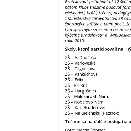
Bratislavou" pritiahnuť až 12 škôl 
našom klube snažíme budovať formo
všetky deti, hráči, tréneri, pedagóg
z Ministerstva zdravotníctva SR sa u
športových zážitkov. Mám pocit, že
tým správnym smerom a teším sa n
hýbeme Bratislavou" a "MiniBasket
roku 2015.
Školy, ktoré participovali na 
ZŠ – A. Dubčeka
ZŠ – Karloveská
ZŠ – Tilgnerova
ZŠ – Pankúchova
ZŠ – Felix
ZŠ - Pri Kríži
ZŠ – Hargašova
ZŠ - Malokarpat. Nám.
ZŠ - Nobelovo Nám.
ZŠ – Kat. Brúderovej
ZŠ – Na Bielenisku (Pezinok)
Tešíme sa na ďalšie podujatia a 
Foto: Martin Šopinec