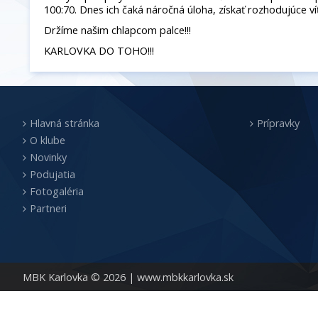
100:70. Dnes ich čaká náročná úloha, získať rozhodujúce víť
Držíme našim chlapcom palce!!!
KARLOVKA DO TOHO!!!
Hlavná stránka
Prípravky
O klube
Novinky
Podujatia
Fotogaléria
Partneri
MBK Karlovka © 2026 |
www.mbkkarlovka.sk