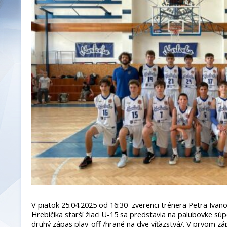
V piatok 25.04.2025 od 16:30 zverenci trénera Petra Ivano
Hrebičíka starší žiaci U-15 sa predstavia na palubovke s
druhý zápas play-off /hrané na dve víťazstvá/. V prvom záp