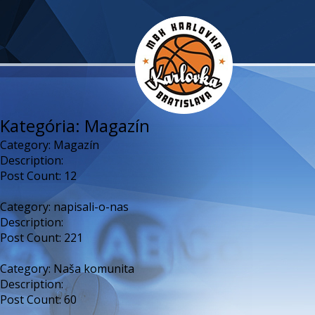
Kategória: Magazín
Category:
Magazín
Description:
Post Count: 12
Category:
napisali-o-nas
Description:
Post Count: 221
Category:
Naša komunita
Description:
Post Count: 60