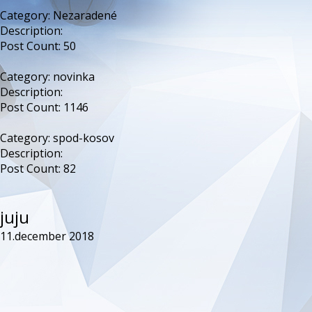
Category:
Nezaradené
Description:
Post Count: 50
Category:
novinka
Description:
Post Count: 1146
Category:
spod-kosov
Description:
Post Count: 82
juju
11.december 2018