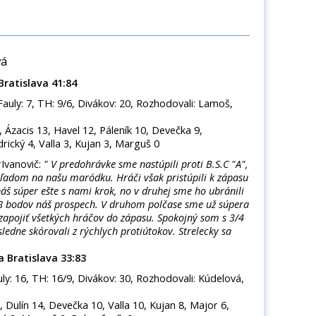
vá
Bratislava 41:84
, Fauly: 7, TH: 9/6, Divákov: 20, Rozhodovali: Lamoš,
Ázacis 13, Havel 12, Páleník 10, Devečka 9,
drický 4, Valla 3, Kujan 3, Marguš 0
Ivanovič:
" V predohrávke sme nastúpili proti B.S.C "A",
ľadom na našu maródku. Hráči však pristúpili k zápasu
náš súper ešte s nami krok, no v druhej sme ho ubránili
 18 bodov náš prospech. V druhom polčase sme už súpera
 zapojiť všetkých hráčov do zápasu. Spokojný som s 3/4
ledne skórovali z rýchlych protiútokov. Strelecky sa
a Bratislava 33:83
Fauly: 16, TH: 16/9, Divákov: 30, Rozhodovali: Kúdelová,
Dulín 14, Devečka 10, Valla 10, Kujan 8, Major 6,