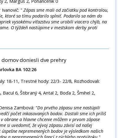
ský 2, Marguš 2, Pohančeník 0
 Ivanovič:
" Zápas sme mali od začiatku pod kontrolou,
le, ktoré sa tímu podarilo splniť. Podarilo sa nám do
apriek vysokému víťazstvu sme urobili viacero chýb, na
riame. O týždeň nastúpime v mestskom derby proti
a, domov doniesli dve prehry
rlovka BA 102:26
Fauly: 18-11, Trestné hody: 22/3- 22/8, Rozhodovali:
Bacul 6, Štibraný 4, Antal 2, Boďa 2, Šmihel 2,
Denisa Zambová:
"Do prvého zápasu sme nastúpili
dčí počet inkasovaných bodov. Dostali sme ich príliš
n v obrane a hlavne chcenie môžem v prvom zápase
e si uvedomiť, že vývoj zápasu závisí od našej
t úspešne nepremenených bodov je výsledkom našich
ov a nepremenených šancí z rýchleho protiútoku."