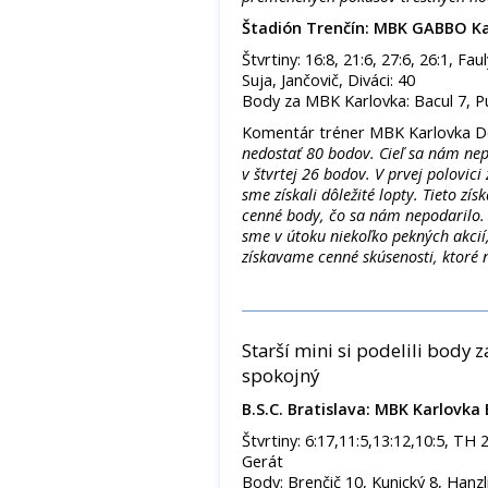
Štadión Trenčín: MBK GABBO Ka
Štvrtiny: 16:8, 21:6, 27:6, 26:1, F
Suja, Jančovič, Diváci: 40
Body za MBK Karlovka: Bacul 7, Puk
Komentár tréner MBK Karlovka D
nedostať 80 bodov. Cieľ sa nám nepod
v štvrtej 26 bodov. V prvej polovic
sme získali dôležité lopty. Tieto z
cenné body, čo sa nám nepodarilo. 
sme v útoku niekoľko pekných akci
získavame cenné skúsenosti, ktoré 
Starší mini si podelili body z
spokojný
B.S.C. Bratislava: MBK Karlovka 
Štvrtiny: 6:17,11:5,13:12,10:5, TH
Gerát
Body: Brenčič 10, Kunický 8, Hanzlí