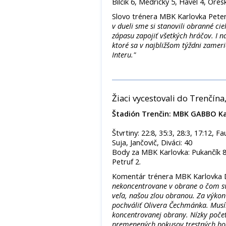
Bilčík 6, Medrický 5, Havel 4, Ore
Slovo trénera MBK Karlovka Peter
v dueli sme si stanovili obranné cie
zápasu zapojiť všetkých hráčov. I n
ktoré sa v najbližšom týždni zame
Interu."
Žiaci vycestovali do Trenčín
Štadión Trenčin: MBK GABBO Ka
Štvrtiny: 22:8, 35:3, 28:3, 17:12, 
Suja, Jančovič, Diváci: 40
Body za MBK Karlovka: Pukančík 8, 
Petruf 2.
Komentár trénera MBK Karlovka 
nekoncentrovane v obrane o čom sve
veľa, našou zlou obranou. Za výko
pochváliť Olivera Čechmánka. Musím
koncentrovanej obrany. Nízky poče
premenených pokusov trestných hod