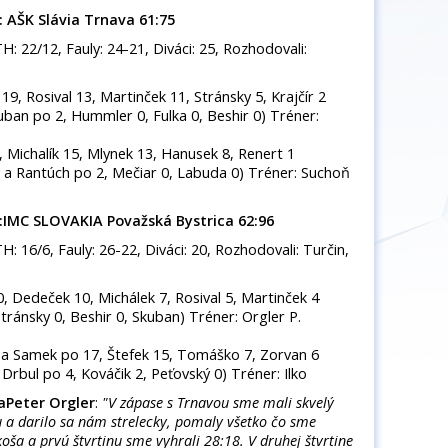
: AŠK Slávia Trnava 61:75
TH: 22/12, Fauly: 24-21, Diváci: 25, Rozhodovali:
9, Rosival 13, Martinček 11, Stránsky 5, Krajčír 2
uban po 2, Hummler 0, Fulka 0, Beshir 0) Tréner:
, Michalík 15, Mlynek 13, Hanusek 8, Renert 1
 a Rantúch po 2, Mečiar 0, Labuda 0) Tréner: Suchoň
 :IMC SLOVAKIA Považská Bystrica 62:96
TH: 16/6, Fauly: 26-22, Diváci: 20, Rozhodovali: Turčin,
, Dedeček 10, Michálek 7, Rosival 5, Martinček 4
Stránsky 0, Beshir 0, Skuban) Tréner: Orgler P.
 a Samek po 17, Štefek 15, Tomáško 7, Zorvan 6
 a Drbul po 4, Kováčik 2, Peťovský 0) Tréner: Ilko
aPeter Orgler
:
"V zápase s Trnavou sme mali skvelý
u a darilo sa nám strelecky, pomaly všetko čo sme
oša a prvú štvrtinu sme vyhrali 28:18. V druhej štvrtine