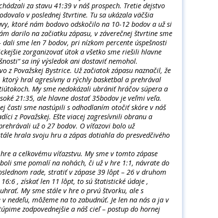
hádzali za stavu 41:39 v náš prospech. Tretie dejstvo
odovalo v poslednej štvrtine. Tu sa ukázala väčšia
avy, ktoré nám bodovo odskočilo na 10-12 bodov a už si
nám darilo na začiatku zápasu, v záverečnej štvrtine sme
– dali sme len 7 bodov, pri nízkom percente úspešnosti
ckejšie zorganizovať útok a všetko sme riešili hlavne
ešnosti“ sa iný výsledok ani dostaviť nemohol.
vo z Považskej Bystrice. Už začiatok zápasu naznačil, že
 ktorý hral agresívny a rýchly basketbal a prehrával
otiútokoch. My sme nedokázali ubrániť hráčov súpera a
ysoké 21:35, ale hlavne dostať 35bodov je veľmi veľa.
j časti sme nastúpili s odhodlaním otočiť skóre v náš
íci z Považskej. Ešte viacej zagresívnili obranu a
e prehrávali už o 27 bodov. O víťazovi bolo už
stále hrala svoju hru a zápas dotiahla do presvedčivého
 hre a celkovému víťazstvu. My sme v tomto zápase
 boli sme pomalí na nohách, či už v hre 1:1, návrate do
slednom rade, stratiť v zápase 39 lôpt – 26 v druhom
:6 , získať len 11 lôpt, to sú štatistické údaje ,
uhrať. My sme stále v hre o prvú štvorku, ale s
v nedeľu, môžeme na to zabudnúť. Je len na nás a ja v
túpime zodpovednejšie a náš cieľ – postup do hornej