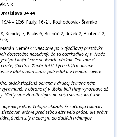
ek, Vlk
 Bratislava 34:44
TH 19/4 – 20:6, Fauly: 16-21, Rozhodcovia- Šramko,
 8, Kunický 7, Paulis 6, Brenčič 2, Ružek 2, Brutenič 2,
Piróg
 Marián Nemček:
"Dnes sme po 5-týždňovej prestávke
boli dostatočne nebudený, čo sa odzrkadlilo aj v úvode
chlymi košmi sme si utvorili náskok. Ten sme si
 tretej štvrtiny. Zopár taktických chýb v obrane
ance v útoku nám súper potrestal a v tesnom závere
bšie, avšak zlepšená obrana v druhej štvrtine nám
a vyrovnaná, v obrane aj v útoku boli tímy vyrovnané až
ny. Vtedy sme zlomili zápas na našu stranu, keď sme
napriek prehre. Chlapci ukázali, že začínajú takticky
 zlepšovať. Máme pred sebou ešte veľa práce, ale práve
 dávajú nám sily a energiu do ďalších tréningov."