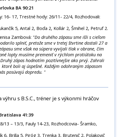
rlovka BA 90:21
auly: 16- 17, Trestné hody: 26/11- 22/4, Rozhodovali:
ančík 5, Antal 2, Boďa 2, Kollár 2, Šmihel 2, Petruf 2.
enisa Zambová:
"Do druhého zápasu sme išli s cieľom
arilo splniť, pretože sme v tretej štvrtine dostali 27 a
i zápasu sme však na súpera vyvíjali tlak v obrane, čím
ískané lopty musíme premeniť v rýchlom protiútoku na
Druhý zápas hodnotím pozitívnejšie ako prvý. Zahrali
í, ktoré boli aj úspešné. Každým odohraným zápasom
nás posúvajú dopredu. "
a výhru s B.S.C., tréner je s výkonmi hráčov
Bratislava 41:39
 28/13 – 13/3, Fauly 14-23, Rozhodcovia- Šramko,
k 6, Brilla 5, Piróg 3, Trenka 3, Brutenič 2, Polakovič