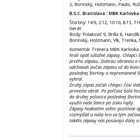
2, Borinský, Holzmann, Paulis, Ruž
B.S.C. Bratislava : MBK Karlovka
Štvrtiny: 14:9, 2:12, 10:10, 8:13, 
Gerát
Body: Polakovič 9, Brilla 8, Hanzlík
Borinský, Holzmann, Vlk, Trenka, 
Komentár Trénera MBK Karlovka
hrali opäť súťažné zápasy. Chlapci 
prvého zápasu. Dobrou obranou a rý
udržiavali počas zápasu až do konca
poslednej štvrtiny a nepremenené š
vyhral.
Druhý zápas začali chlapci čosi sla
priniesla obrat. Po polčase bola hr
do druhej polovice poslednej štvrti
využili naše šance po zisku lopty.
Zápasy hodnotím veľmi pozitívne aj 
rozmýšľať a naša hra sa tým začína
takéto zápasy nás posúvajú ďalej a