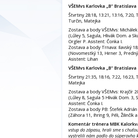
VŠEMvs Karlovka „B“ Bratislava 
Štvrtiny 28:18, 13:21, 13:16, 7:20, 
Turčin, Matejka
Zostava a body VŠEMvs: Michálek 1
(Lűley 5, Sagula, Hlivák Dom. a Sk
Orgler P. Asistent: Čonka I.
Zostava a body Trnava: Ilavský 18
(Novomestký 13, Hirner 3, Predný
Asistent: Lihan
VŠEMvs Karlovka „B“ Bratislava
Štvrtiny 21:35, 18:16, 7:22, 16:23, 
Matejka
Zostava a body VŠEMvs: Krajčír 20
(Lűley 8, Sagula 5 Hlivák Dom. 3, 
Asistent: Čonka I.
Zostava a body PB: Štefek Adrián
(Záhora 11, Ihring 9, Péli, Žilinčík
Komentár trénera MBK Kalorkv
vstup do zápasu, hrali sme s chuťo
vystrelili nám padlo do súperovho k