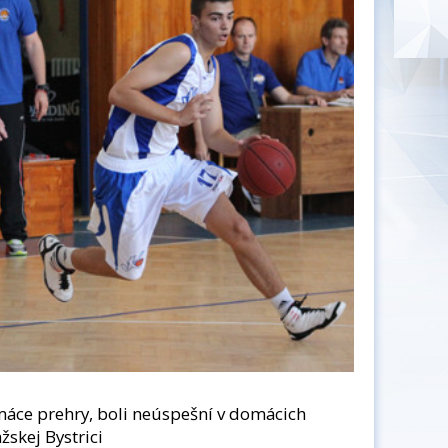
máce prehry, boli neúspešní v domácich
žskej Bystrici