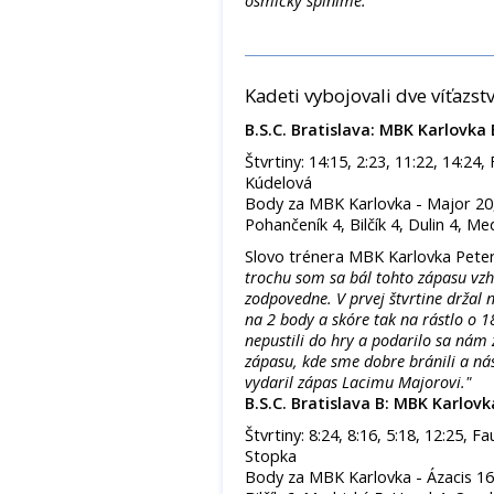
osmičky splníme."
Kadeti vybojovali dve víťazst
B.S.C. Bratislava: MBK Karlovka 
Štvrtiny: 14:15, 2:23, 11:22, 14:24
Kúdelová
Body za MBK Karlovka - Major 20, 
Pohančeník 4, Bilčík 4, Dulin 4, Me
Slovo trénera MBK Karlovka Peter
trochu som sa bál tohto zápasu vzh
zodpovedne. V prvej štvrtine držal 
na 2 body a skóre tak na rástlo o
nepustili do hry a podarilo sa nám
zápasu, kde sme dobre bránili a nás
vydaril zápas Lacimu Majorovi."
B.S.C. Bratislava B: MBK Karlovk
Štvrtiny: 8:24, 8:16, 5:18, 12:25, 
Stopka
Body za MBK Karlovka - Ázacis 16, 