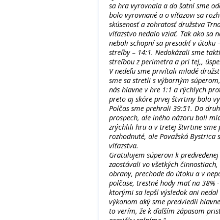
sa hra vyrovnala a do šatní sme odc
bolo vyrovnané a o víťazovi sa rozh
skúsenosť a zohratosť družstva Trn
víťazstvo nedalo vziať. Tak ako sa 
neboli schopní sa presadiť v útoku 
streľby – 14:1. Nedokázali sme takti
streľbou z perimetra a pri tej,, úsp
V nedeľu sme privítali mladé družst
sme sa stretli s výborným súperom,
nás hlavne v hre 1:1 a rýchlych pr
preto aj skóre prvej štvrtiny bolo v
Polčas sme prehrali 39:51. Do druhe
prospech, ale iného názoru boli mlad
zrýchlili hru a v tretej štvrtine sm
rozhodnuté, ale Považská Bystrica 
víťazstva.
Gratulujem súperovi k predvedenej
zaostávali vo všetkých činnostiach,
obrany, prechode do útoku a v nepo
polčase, trestné hody mať na 38% - 16
ktorými sa lepší výsledok ani nedal 
výkonom aký sme predviedli hlavne 
to verím, že k ďalším zápasom pris