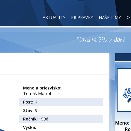
AKTUALITY
PRÍPRAVKY
NAŠE TÍMY
O
Meno a priezvisko:
Tomáš Motrot
Post:
K
Stav:
S
Ročník:
1996
Meno
:
Výška:
Ro