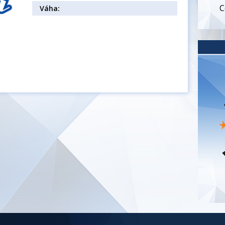
C
Váha: