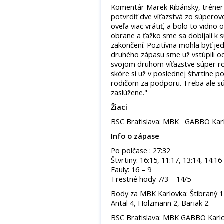
Komentár Marek Ribánsky, tréner
potvrdiť dve víťazstvá zo súperov
oveľa viac vrátiť, a bolo to vidn
obrane a ťažko sme sa dobíjali k 
zakončení. Pozitívna mohla byť jed
druhého zápasu sme už vstúpili od
svojom druhom víťazstve súper roz
skóre si už v poslednej štvrtine p
rodičom za podporu. Treba ale sú
zaslúžene."
Žiaci
BSC Bratislava: MBK GABBO Karl
Info o zápase
Po polčase : 27:32
Štvrtiny: 16:15, 11:17, 13:14, 14:16
Fauly: 16 – 9
Trestné hody 7/3 – 14/5
Body za MBK Karlovka: Štibraný 12,
Antal 4, Holzmann 2, Bariak 2.
BSC Bratislava: MBK GABBO Karlo