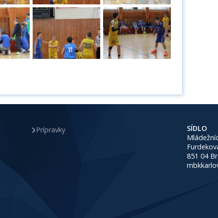
SÍDLO
Prípravky
Mládežníc
Furdekov
851 04 Br
mbkkarlo