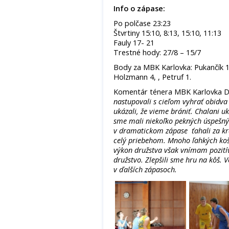
Info o zápase:
Po polčase 23:23
Štvrtiny 15:10, 8:13, 15:10, 11:13
Fauly 17- 21
Trestné hody: 27/8 – 15/7
Body za MBK Karlovka: Pukančík 13
Holzmann 4, , Petruf 1.
Komentár ténera MBK Karlovka 
nastupovali s cieľom vyhrať obidva
ukázali, že vieme brániť. Chalani u
sme mali niekoľko pekných úspešný
v dramatickom zápase ťahali za kra
celý priebehom. Mnoho ľahkých koš
výkon družstva však vnímam pozitív
družstvo. Zlepšili sme hru na kôš. 
v ďalších zápasoch.