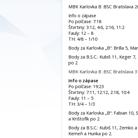
MBK Karlovka B :BSC Bratislava 2
Info o zápase
Po polčase: 7:18
Štvrtiny: 3:12, 4:6, 2:16, 11:2
Fauly: 12 – 8
TH: 4/8 – 1/10
Body za Karlovka „B“: Brilla 5, Ma
Body za B.S.C.: Kubiš 11, Keger 7, 
po 2
MBK Karlovka B :BSC Bratislava 3
Info o zápase
Po polčase: 19:23
Štvrtiny: 7:11, 12:12, 2:18, 10:4
Fauly: 11 – 5
TH: 3/4 – 1/3
Body za Karlovka „B“: Fabian 10,
a Krištofík po 2
Body za B.S.C.: Kubiš 11, Zemko a 
Kemeň a Hunka po 2.