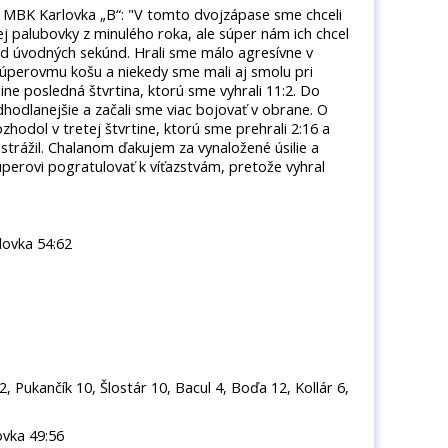
 MBK Karlovka „B“: "V tomto dvojzápase sme chceli
ej palubovky z minulého roka, ale súper nám ich chcel
o od úvodných sekúnd. Hrali sme málo agresívne v
súperovmu košu a niekedy sme mali aj smolu pri
ine posledná štvrtina, ktorú sme vyhrali 11:2. Do
hodlanejšie a začali sme viac bojovať v obrane. O
hodol v tretej štvrtine, ktorú sme prehrali 2:16 a
ostrážil. Chalanom ďakujem za vynaložené úsilie a
perovi pogratulovať k víťazstvám, pretože vyhral
ovka 54:62
 Pukančík 10, Šlostár 10, Bacul 4, Boďa 12, Kollár 6,
vka 49:56