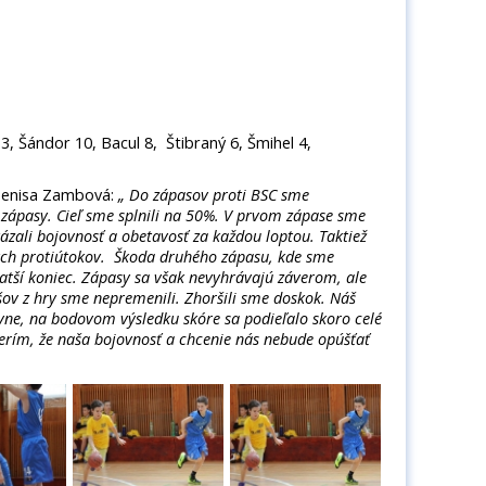
, Šándor 10, Bacul 8, Štibraný 6, Šmihel 4,
Denisa Zambová:
„ Do zápasov proti BSC sme
 zápasy. Cieľ sme splnili na 50%. V prvom zápase sme
kázali bojovnosť a obetavosť za každou loptou. Taktiež
ch protiútokov. Škoda druhého zápasu, kde sme
tší koniec. Zápasy sa však nevyhrávajú záverom, ale
ov z hry sme nepremenili. Zhoršili sme doskok. Náš
ne, na bodovom výsledku skóre sa podieľalo skoro celé
Verím, že naša bojovnosť a chcenie nás nebude opúšťať