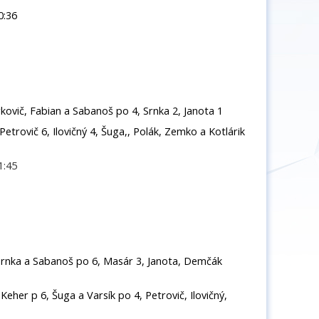
0:36
rkovič, Fabian a Sabanoš po 4, Srnka 2, Janota 1
Petrovič 6, Ilovičný 4, Šuga,, Polák, Zemko a Kotlárik
1:45
 Srnka a Sabanoš po 6, Masár 3, Janota, Demčák
Keher p 6, Šuga a Varsík po 4, Petrovič, Ilovičný,