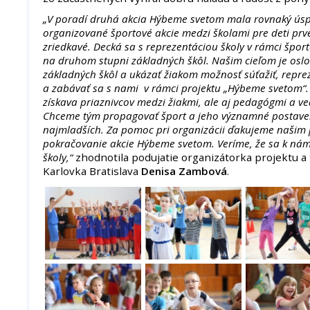
„V poradí druhá akcia Hýbeme svetom mala rovnaký úspe
organizované športové akcie medzi školami pre deti prvé
zriedkavé. Decká sa s reprezentáciou školy v rámci šport
na druhom stupni základných škôl. Našim cieľom je oslo
základných škôl a ukázať žiakom možnosť súťažiť, repre
a zabávať sa s nami v rámci projektu „Hýbeme svetom“. 
získava priaznivcov medzi žiakmi, ale aj pedagógmi a v
Chceme tým propagovať šport a jeho významné postaven
najmladších. Za pomoc pri organizácii ďakujeme našim
pokračovanie akcie Hýbeme svetom. Veríme, že sa k nám 
školy,“
zhodnotila podujatie organizátorka projektu a
Karlovka Bratislava
Denisa Zambová
.