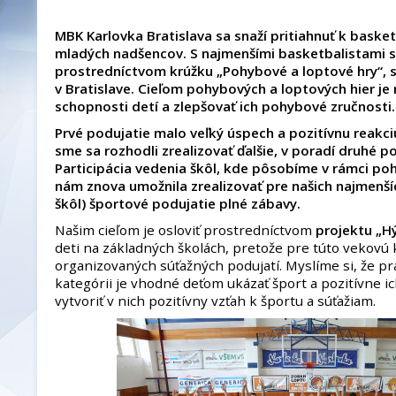
MBK Karlovka Bratislava sa snaží pritiahnuť k baske
mladých nadšencov. S najmenšími basketbalistami s
prostredníctvom krúžku „Pohybové a loptové hry“, s
v Bratislave. Cieľom pohybových a loptových hier je
schopnosti detí a zlepšovať ich pohybové zručnosti.
Prvé podujatie malo veľký úspech a pozitívnu reakciu
sme sa rozhodli zrealizovať ďalšie, v poradí druhé
Participácia vedenia škôl, kde pôsobíme v rámci po
nám znova umožnila zrealizovať pre našich najmenší
škôl) športové podujatie plné zábavy.
Našim cieľom je osloviť prostredníctvom
projektu „
deti na základných školách, pretože pre túto vekovú 
organizovaných súťažných podujatí. Myslíme si, že pr
kategórii je vhodné deťom ukázať šport a pozitívne ic
vytvoriť v nich pozitívny vzťah k športu a súťažiam.