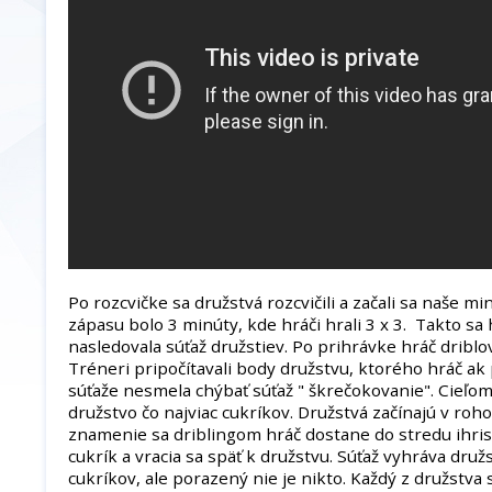
Po rozcvičke sa družstvá rozcvičili a začali sa naše m
zápasu bolo 3 minúty, kde hráči hrali 3 x 3. Takto sa 
nasledovala súťaž družstiev. Po prihrávke hráč driblova
Tréneri pripočítavali body družstvu, ktorého hráč ak 
súťaže nesmela chýbať súťaž " škrečokovanie". Cieľom
družstvo čo najviac cukríkov. Družstvá začínajú v roho
znamenie sa driblingom hráč dostane do stredu ihris
cukrík a vracia sa späť k družstvu. Súťaž vyhráva dru
cukríkov, ale porazený nie je nikto. Každý z družstva 