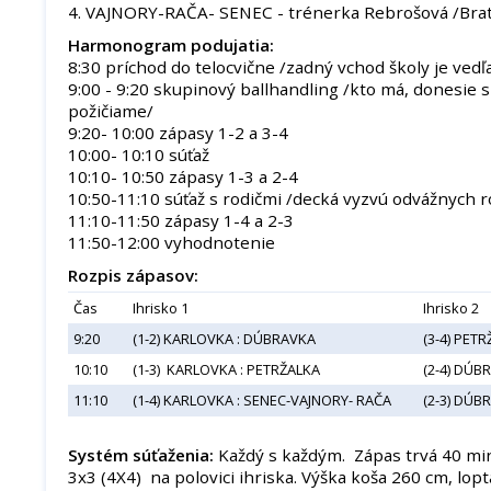
4. VAJNORY-RAČA- SENEC - trénerka Rebrošová /Bra
Harmonogram podujatia:
8:30 príchod do telocvične /zadný vchod školy je vedľ
9:00 - 9:20 skupinový ballhandling /kto má, donesie s
požičiame/
9:20- 10:00 zápasy 1-2 a 3-4
10:00- 10:10 súťaž
10:10- 10:50 zápasy 1-3 a 2-4
10:50-11:10 súťaž s rodičmi /decká vyzvú odvážnych r
11:10-11:50 zápasy 1-4 a 2-3
11:50-12:00 vyhodnotenie
Rozpis zápasov:
Čas
Ihrisko 1
Ihrisko 2
9:20
(1-2) KARLOVKA : DÚBRAVKA
(3-4) PET
10:10
(1-3) KARLOVKA : PETRŽALKA
(2-4) DÚB
11:10
(1-4) KARLOVKA : SENEC-VAJNORY- RAČA
(2-3) DÚB
Systém súťaženia:
Každý s každým. Zápas trvá 40 minú
3x3 (4X4) na polovici ihriska. Výška koša 260 cm, lopta