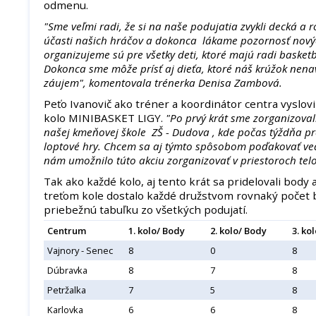
odmenu.
"Sme veľmi radi, že si na naše podujatia zvykli decká a r
účasti našich hráčov a dokonca lákame pozornosť novýc
organizujeme sú pre všetky deti, ktoré majú radi basketb
Dokonca sme môže prísť aj dieťa, ktoré náš krúžok nenav
záujem", komentovala trénerka Denisa Zambová.
Peťo Ivanovič ako tréner a koordinátor centra vyslov
kolo MINIBASKET LIGY.
"Po prvý krát sme zorganizovali
našej kmeňovej škole ZŠ - Dudova , kde počas týždňa p
loptové hry. Chcem sa aj týmto spôsobom poďakovať ved
nám umožnilo túto akciu zorganizovať v priestoroch telo
Tak ako každé kolo, aj tento krát sa pridelovali body a
treťom kole dostalo každé družstvom rovnaký počet 
priebežnú tabuľku zo všetkých podujatí.
Centrum
1. kolo/ Body
2. kolo/ Body
3. ko
Vajnory - Senec
8
0
8
Dúbravka
8
7
8
Petržalka
7
5
8
Karlovka
6
6
8