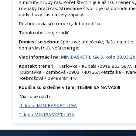
4 minúty hrubý čas. Počet štvrtín je 8 až 10. Tréner vy
rovnaký hrací čas. Striedanie štvoríc je na dohode m
oddychový čas na celý zápasy.
Rozhodcovia sú tréneri ,alebo rodičia.
Tabuľu obsluhuje rodič.
Doniesť so sebou:
športové oblečenie, fľašu na pitie,
doma vlastnú), veľa energie.
Viac informácií na:
MINIBASKET LIGA 3. kolo 29.03.2
Kontakt tréneri:
Karlovka - Kubala /0918 863 587/, 
Dúbravka - Zambová /0903 740126/,Petržalka – Ivano
Rebrošová / 0948948144/.
Rodičia sú srdečne vítaní, TEŠÍME SA NA VÁS!!!
Viac o akciách:
1. kolo MINIBASKET LIGA
2. kolo MINIBASKET LIGA