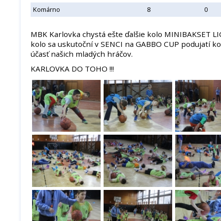
Komárno
8
0
MBK Karlovka chystá ešte ďalšie kolo MINIBAKSET LIG
kolo sa uskutoční v SENCI na GABBO CUP podujatí k
účasť našich mladých hráčov.
KARLOVKA DO TOHO !!!