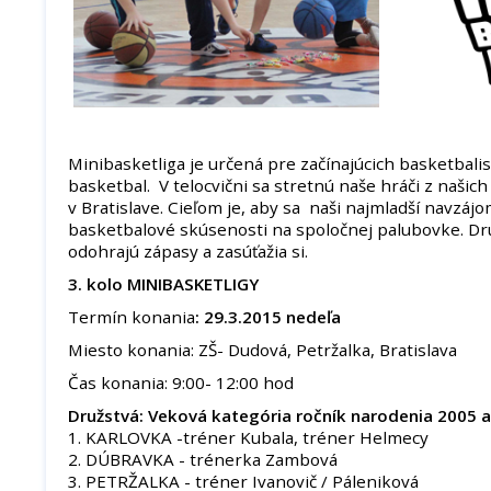
Minibasketliga je určená pre začínajúcich basketbalis
basketbal. V telocvični sa stretnú naše hráči z našich
v Bratislave. Cieľom je, aby sa naši najmladší navzájo
basketbalové skúsenosti na spoločnej palubovke. D
odohrajú zápasy a zasúťažia si.
3. kolo MINIBASKETLIGY
Termín konania
: 29.3.2015 nedeľa
Miesto konania: ZŠ- Dudová, Petržalka, Bratislava
Čas konania: 9:00- 12:00 hod
Družstvá: Veková kategória ročník narodenia 2005 a
1. KARLOVKA -tréner Kubala, tréner Helmecy
2. DÚBRAVKA - trénerka Zambová
3. PETRŽALKA - tréner Ivanovič / Páleniková