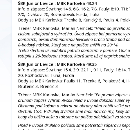
ŠBK Junior Levice : MBK Karlovka 43:24
Info o zápase: Štvrtiny: 14:6, 6:8, 16:2, 7:8, Fauly: 8:10, TH: 
2/0, Divákov: 20, Rozhodovali: Furda, Tuhá
Body za MBK Karlovka: Trenka 8, Kunický 6, Paulis 4, Polak
Tréner MBK Karlovka, Marián Nemček:
"Hneď do prvého zá
cieľom zabojovať a vyhrať ho. Úvod zápase bol pomerne vyr
domácich, avšak dominanciou levického hráča Szaba pod obo
8-bodový náskok, ktorý sme na polčas znížili na 20:14.
Tretia štvrtina už nadobro patrila domácim v pomere 16:2 a
vstúpili s 20-bodovou stratou, ktorú sme už aj napriek snahe 
ŠBK Junior Levice : MBK Karlovka 49:35
Info o zápase: Štvrtiny: 15:4, 3:9, 22:11, 9:11, Fauly: 16:14,
20, Rozhodovali: Tuhá, Furda
Body za MBK Karlovka: Paulis 11, Trenka 6, Polakovič 4, H
Brutenič 3, Brenčič 3
Tréner MBK Karlovka, Marián Nemček:
"Po prvom zápase 
druhom zápase vyhrať. Avšak hneď v úvode dokázal súper vy
Obranna pod košom a návrat do obrany nám robili veľké pr
štvrtinu 15:4. V druhej štvrtine sme mali navrch my, kedy s
body do nášho koša a tak sme na polčas odchádzali za stavu
Hneď v úvode druhého polčasu sme potrestali súperovu nep