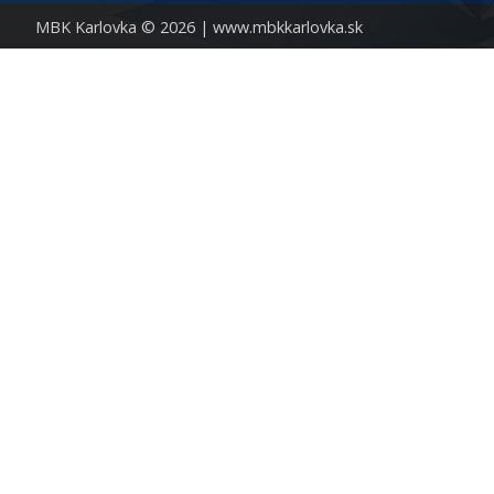
MBK Karlovka © 2026 |
www.mbkkarlovka.sk