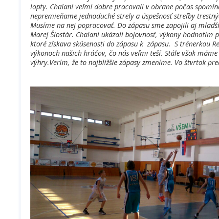
lopty. Chalani veľmi dobre pracovali v obrane počas spomína
nepremieňame jednoduché strely a úspešnosť streľby trestnýc
Musíme na nej popracovať. Do zápasu sme zapojili aj mladš
Marej Šlostár. Chalani ukázali bojovnosť, výkony hodnotím 
ktoré získava skúsenosti do zápasu k zápasu. S trénerkou 
výkonoch našich hráčov, čo nás veľmi teší. Stále však máme 
výhry.Verím, že to najbližšie zápasy zmeníme. Vo štvrtok p