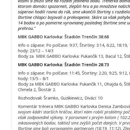
košmi a znížili sme na rozdiel jediného bodu. Trénerka domá
ktorom domáci spozorneli, zlepšili hru a po množstve našich
súperovi hodili rovno do rúk, sme ukončili štvrtiny s rozdie
štvrtine chlapci bojovali o prekvapenie. Skóre sa však pohyb
14 bodov a po pomerne vyrovnanej poslednej štvrtine sme uk
prehrou."
MBK GABBO Karlovka: Štadión Trenčín 38:68
Info o zápase: Po polčase: 9:37, Štvrtiny: 3:14, 6:22, 18:19,
hody: 23/12 – 14/3
Body za MBK GABBO Karlovka: Pukančík 13, Bacul 12, Štibr
MBK GABBO Karlovka: Štadión Trenčín 28:73
Info o zápase: Po polčase: 11:45, Štvrtiny: 2:20, 9:25, 9:12, 
hody: 13/5 – 8/1
Body za MBK GABBO Karlovka: Pukančík 11, Ohajda 6, Štib
Chmela 2, Šlostár 2.
Rozhodovali: Šramko, Guzikiewicz, Diváci: 10
Komentár trénera MBK GABBO Karlovka Denisa Zambová:
svojom kádri starších hráčov, ktorí nám robili problémy po
však zodpovedné výkony. V porovnaní s prvým kolom ( 102:26
inkasovaných bodov, taktiež sme zvýšili počet daných. V prvo
štvrtine sme boli vyrovnaným partnerom (18:19, 11:12). Zlep