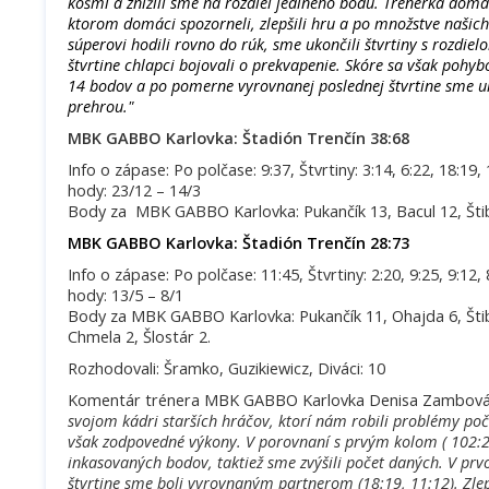
košmi a znížili sme na rozdiel jediného bodu. Trénerka domá
ktorom domáci spozorneli, zlepšili hru a po množstve našich
súperovi hodili rovno do rúk, sme ukončili štvrtiny s rozdie
štvrtine chlapci bojovali o prekvapenie. Skóre sa však pohyb
14 bodov a po pomerne vyrovnanej poslednej štvrtine sme uk
prehrou."
MBK GABBO Karlovka: Štadión Trenčín 38:68
Info o zápase: Po polčase: 9:37, Štvrtiny: 3:14, 6:22, 18:19,
hody: 23/12 – 14/3
Body za MBK GABBO Karlovka: Pukančík 13, Bacul 12, Štibr
MBK GABBO Karlovka: Štadión Trenčín 28:73
Info o zápase: Po polčase: 11:45, Štvrtiny: 2:20, 9:25, 9:12, 
hody: 13/5 – 8/1
Body za MBK GABBO Karlovka: Pukančík 11, Ohajda 6, Štib
Chmela 2, Šlostár 2.
Rozhodovali: Šramko, Guzikiewicz, Diváci: 10
Komentár trénera MBK GABBO Karlovka Denisa Zambová:
svojom kádri starších hráčov, ktorí nám robili problémy po
však zodpovedné výkony. V porovnaní s prvým kolom ( 102:26
inkasovaných bodov, taktiež sme zvýšili počet daných. V prvo
štvrtine sme boli vyrovnaným partnerom (18:19, 11:12). Zlep