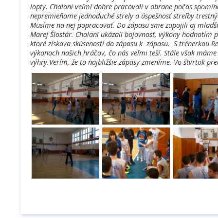
lopty. Chalani veľmi dobre pracovali v obrane počas spomína
nepremieňame jednoduché strely a úspešnosť streľby trestnýc
Musíme na nej popracovať. Do zápasu sme zapojili aj mladš
Marej Šlostár. Chalani ukázali bojovnosť, výkony hodnotím 
ktoré získava skúsenosti do zápasu k zápasu. S trénerkou 
výkonoch našich hráčov, čo nás veľmi teší. Stále však máme 
výhry.Verím, že to najbližšie zápasy zmeníme. Vo štvrtok p