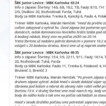
ŠBK Junior Levice : MBK Karlovka 43:24
Info o zápase: Štvrtiny: 14:6, 6:8, 16:2, 7:8, Fauly: 8:10, TH: 
2/0, Divákov: 20, Rozhodovali: Furda, Tuhá
Body za MBK Karlovka: Trenka 8, Kunický 6, Paulis 4, Polak
Tréner MBK Karlovka, Marián Nemček:
"Hneď do prvého zá
cieľom zabojovať a vyhrať ho. Úvod zápase bol pomerne vyr
domácich, avšak dominanciou levického hráča Szaba pod obo
8-bodový náskok, ktorý sme na polčas znížili na 20:14.
Tretia štvrtina už nadobro patrila domácim v pomere 16:2 a
vstúpili s 20-bodovou stratou, ktorú sme už aj napriek snahe 
ŠBK Junior Levice : MBK Karlovka 49:35
Info o zápase: Štvrtiny: 15:4, 3:9, 22:11, 9:11, Fauly: 16:14,
20, Rozhodovali: Tuhá, Furda
Body za MBK Karlovka: Paulis 11, Trenka 6, Polakovič 4, H
Brutenič 3, Brenčič 3
Tréner MBK Karlovka, Marián Nemček:
"Po prvom zápase 
druhom zápase vyhrať. Avšak hneď v úvode dokázal súper vy
Obranna pod košom a návrat do obrany nám robili veľké pr
štvrtinu 15:4. V druhej štvrtine sme mali navrch my, kedy s
body do nášho koša a tak sme na polčas odchádzali za stavu
Hneď v úvode druhého polčasu sme potrestali súperovu nep