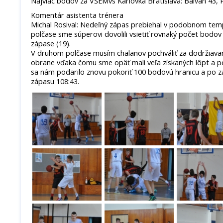
Najviac bodov za VŠEMvs Karlovka Bratislava: Balvan 43, 
Komentár asistenta trénera
Michal Rosival: Nedeľný zápas prebiehal v podobnom tem
polčase sme súperovi dovolili vsietiť rovnaký počet bod
zápase (19).
V druhom polčase musím chalanov pochváliť za dodržiavan
obrane vďaka čomu sme opäť mali veľa získaných lôpt a p
sa nám podarilo znovu pokoriť 100 bodovú hranicu a po z
zápasu 108:43.