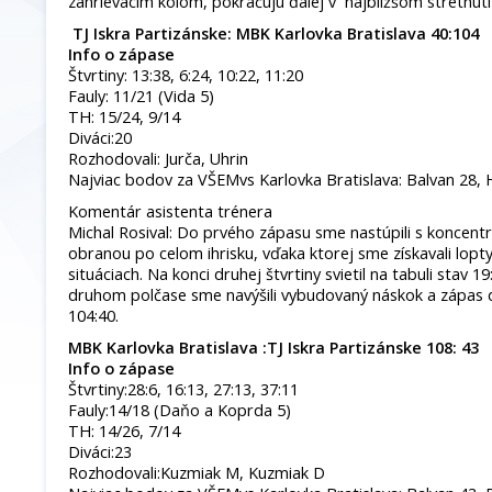
zahrievacím kolom, pokračujú ďalej v najbližšom stretnutí
TJ Iskra Partizánske: MBK Karlovka Bratislava 40:104
Info o zápase
Štvrtiny: 13:38, 6:24, 10:22, 11:20
Fauly: 11/21 (Vida 5)
TH: 15/24, 9/14
Diváci:20
Rozhodovali: Jurča, Uhrin
Najviac bodov za VŠEMvs Karlovka Bratislava: Balvan 28, 
Komentár asistenta trénera
Michal Rosival: Do prvého zápasu sme nastúpili s koncen
obranou po celom ihrisku, vďaka ktorej sme získavali lopty
situáciach. Na konci druhej štvrtiny svietil na tabuli stav 1
druhom polčase sme navýšili vybudovaný náskok a zápas d
104:40.
MBK Karlovka Bratislava :TJ Iskra Partizánske 108: 43
Info o zápase
Štvrtiny:28:6, 16:13, 27:13, 37:11
Fauly:14/18 (Daňo a Koprda 5)
TH: 14/26, 7/14
Diváci:23
Rozhodovali:Kuzmiak M, Kuzmiak D