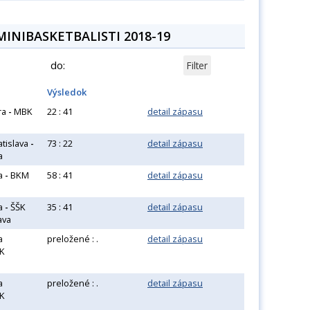
 MINIBASKETBALISTI 2018-19
do:
Výsledok
ra
-
MBK
22 : 41
detail zápasu
atislava
-
73 : 22
detail zápasu
a
a
-
BKM
58 : 41
detail zápasu
a
-
ŠŠK
35 : 41
detail zápasu
ava
a
preložené : .
detail zápasu
K
a
preložené : .
detail zápasu
K