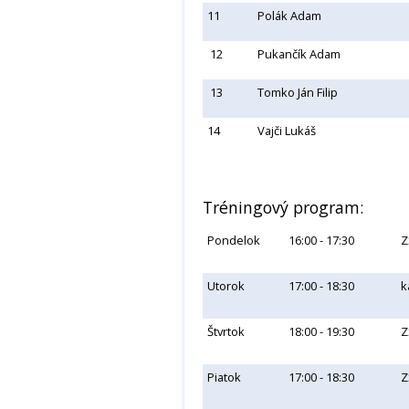
11
Polák Adam
12
Pukančík Adam
13
Tomko Ján Filip
14
Vajči Lukáš
Tréningový program:
Pondelok
16:00 - 17:30
Z
Utorok
17:00 - 18:30
k
Štvrtok
18:00 - 19:30
Z
Piatok
17:00 - 18:30
Z