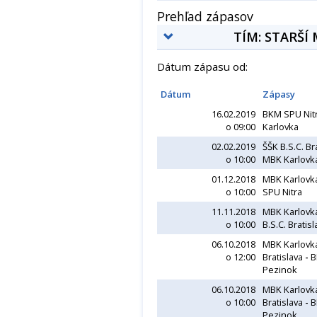
Prehľad zápasov
TÍM: STARŠÍ
Dátum zápasu od:
Dátum
Zápasy
16.02.2019
BKM SPU Nit
o 09:00
Karlovka
02.02.2019
ŠŠK B.S.C. Br
o 10:00
MBK Karlovk
01.12.2018
MBK Karlovk
o 10:00
SPU Nitra
11.11.2018
MBK Karlovk
o 10:00
B.S.C. Bratisl
06.10.2018
MBK Karlovk
o 12:00
Bratislava
-
B
Pezinok
06.10.2018
MBK Karlovk
o 10:00
Bratislava
-
B
Pezinok