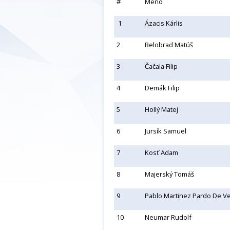
#
Meno
1
Ázacis Kárlis
2
Belobrad Matúš
3
Čačala Filip
4
Demák Filip
5
Hollý Matej
6
Jursík Samuel
7
Kosť Adam
8
Majerský Tomáš
9
Pablo Martinez Pardo De V
10
Neumar Rudolf