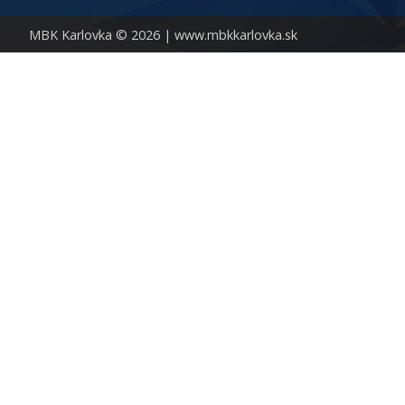
MBK Karlovka © 2026 |
www.mbkkarlovka.sk