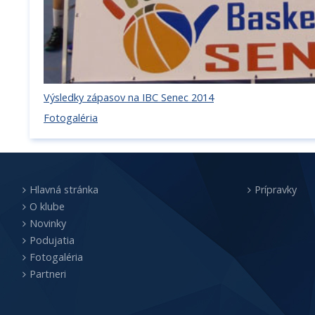
Výsledky zápasov na IBC Senec 2014
Fotogaléria
Hlavná stránka
Prípravky
O klube
Novinky
Podujatia
Fotogaléria
Partneri