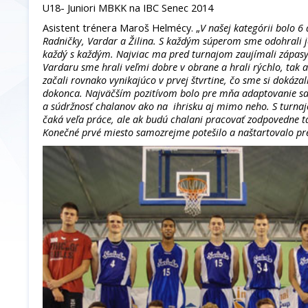
U18- Juniori MBKK na IBC Senec 2014
Asistent trénera Maroš Helmécy. „
V našej kategórii bolo 6 
Radničky, Vardar a Žilina. S každým súperom sme odohrali j
každý s každým. Najviac ma pred turnajom zaujímali zápasy
Vardaru sme hrali veľmi dobre v obrane a hrali rýchlo, tak 
začali rovnako vynikajúco v prvej štvrtine, čo sme si dokázal
dokonca. Najväčším pozitívom bolo pre mňa adaptovanie sa
a súdržnosť chalanov ako na ihrisku aj mimo neho. S turna
čaká veľa práce, ale ak budú chalani pracovať zodpovedne t
Konečné prvé miesto samozrejme potešilo a naštartovalo pr