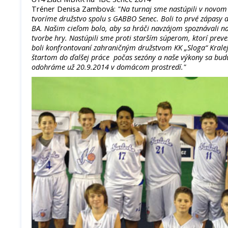
Tréner Denisa Zambová:
"Na turnaj sme nastúpili v novom 
tvoríme družstvo spolu s GABBO Senec. Boli to prvé zápas
BA. Našim cieľom bolo, aby sa hráči navzájom spoznávali na 
tvorbe hry. Nastúpili sme proti starším súperom, ktorí prever
boli konfrontovaní zahraničným družstvom KK „Sloga“ Kralejv
štartom do ďalšej práce počas sezóny a naše výkony sa budú
odohráme už 20.9.2014 v domácom prostredí."