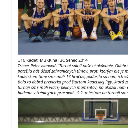
U16 Kadeti MBKK na IBC Senec 2014
Tréner Peter Ivanovič."Turnaj splnil naše očakávanie. Odohra
potešila nás účasť zahraničných tímov, proti ktorým nie je 
kadetskom tíme sme mali 17 hráčov, podarilo sa nám ich vš
Bola to dobrá previerka pred štartom kadetskej ligy, ktorú z
turnaji sme mali viacej pekných momentov, no ukázal nám eš
budeme v tréningoch pracovať. S 2. miestom na turnaji sme