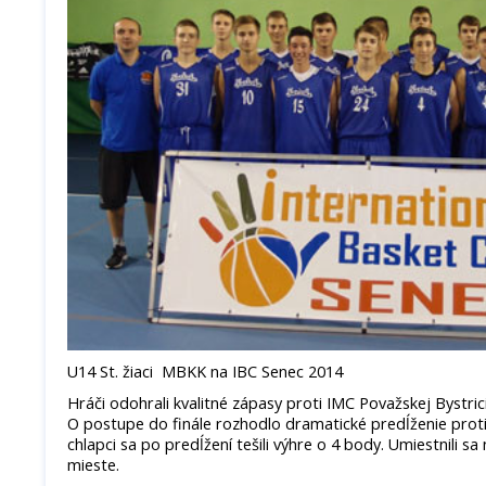
U14 St. žiaci MBKK na IBC Senec 2014
Hráči odohrali kvalitné zápasy proti IMC Považskej Bystrici
O postupe do finále rozhodlo dramatické predĺženie proti 
chlapci sa po predĺžení tešili výhre o 4 body. Umiestnili
mieste.