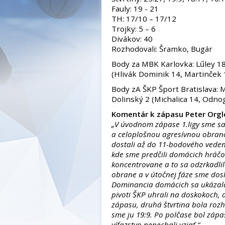
Fauly: 19 - 21
TH: 17/10 – 17/12
Trojky: 5 – 6
Divákov: 40
Rozhodovali: Šramko, Bugár
Body za MBK Karlovka: Lűley 18,
(Hlivák Dominik 14, Martinček
Body zA ŠKP Šport Bratislava: Mi
Dolinský 2 (Michalica 14, Odnog
Komentár k zápasu Peter Orgl
„V úvodnom zápase 1.ligy sme sa 
a celoplošnou agresívnou obranou
dostali až do 11-bodového veden
kde sme predčili domácich hráčov
koncentrovane a to sa odzrkadlil
obrane a v útočnej fáze sme dosl
Dominancia domácich sa ukázala
pivoti ŠKP uhrali na doskokoch, 
zápasu, druhá štvrtina bola roz
sme ju 19:9. Po polčase bol zápa
víťazstvo nenechali vziať.“