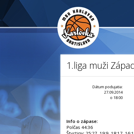
1.liga muži Zápa
Dátum podujatia:
27.09.2014
o 18:00
Info o zápase:
Polčas 44:36
Štvrtiny: 25:27, 19:9, 18:17, 16: