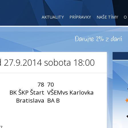
AKTUALITY
PRÍPRAVKY
NAŠE TÍMY
O
d 27.9.2014 sobota 18:00
78
70
BK ŠKP Štart
VŠEMvs Karlovka
Bratislava
BA B
17