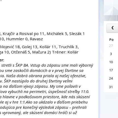
 Krajčír a Rosival po 11, Michálek 5, Slezák 1
 10, Hummler 0, Ravasz
Po
27
lojević 18, Golej 13, Kollár 11, Truchlík 3,
a 10, Otčenáš 5, Mačura 2) Tréner: Kollár
3
er:
10
stretli s ŠKP BA. Vstup do zápasu sme mali výborný
 sme zaskočili domácich a v prvej štvrtine sa
17
ia. Naša dobrá obrana priala aj našej ofenzíve,
24
. ŠKP nastúpilo do druhej štvrtiny veľmi
o na ďalšom vývoji zápasu. My sme poľavili v
31
ova vybuchli na perimetri, úspešnosť streľby 11:0.
 hlavne v podkošovom priestore, kde nás skúsení
ale aj v hre 1:1.Ako sa ukázalo v ďalšom priebehu
hodujúca pre konečný výsledok zápasu – prehrali
s vyrovnaný, ale skúsení domáci hráči si už