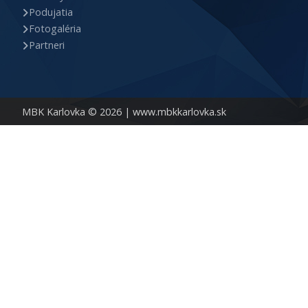
Podujatia
Fotogaléria
Partneri
MBK Karlovka © 2026 |
www.mbkkarlovka.sk