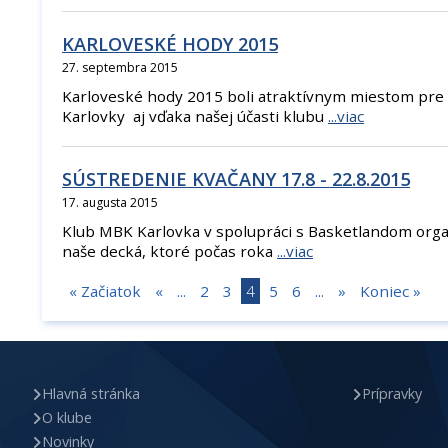
KARLOVESKÉ HODY 2015
27. septembra 2015
Karloveské hody 2015 boli atraktívnym miestom pre
Karlovky aj vďaka našej účasti klubu
...viac
SÚSTREDENIE KVAČANY 17.8 - 22.8.2015
17. augusta 2015
Klub MBK Karlovka v spolupráci s Basketlandom orga
naše decká, ktoré počas roka
...viac
« Začiatok
«
...
2
3
4
5
6
...
»
Koniec »
Hlavná stránka
Prípravky
O klube
Novinky