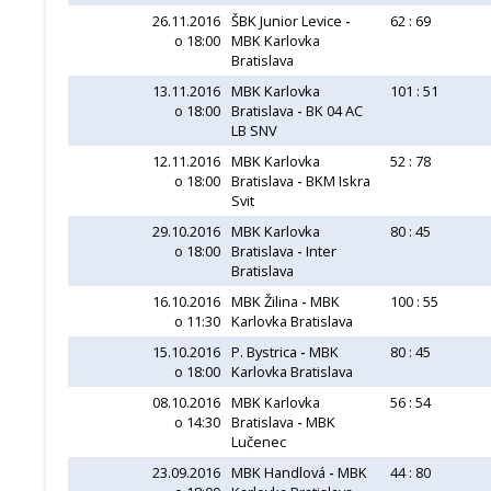
26.11.2016
ŠBK Junior Levice
-
62 : 69
o 18:00
MBK Karlovka
Bratislava
13.11.2016
MBK Karlovka
101 : 51
o 18:00
Bratislava
-
BK 04 AC
LB SNV
12.11.2016
MBK Karlovka
52 : 78
o 18:00
Bratislava
-
BKM Iskra
Svit
29.10.2016
MBK Karlovka
80 : 45
o 18:00
Bratislava
-
Inter
Bratislava
16.10.2016
MBK Žilina
-
MBK
100 : 55
o 11:30
Karlovka Bratislava
15.10.2016
P. Bystrica
-
MBK
80 : 45
o 18:00
Karlovka Bratislava
08.10.2016
MBK Karlovka
56 : 54
o 14:30
Bratislava
-
MBK
Lučenec
23.09.2016
MBK Handlová
-
MBK
44 : 80