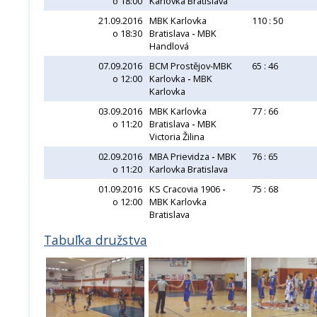
o 18:00
Karlovka Bratislava
21.09.2016
MBK Karlovka
110 : 50
o 18:30
Bratislava
-
MBK
Handlová
07.09.2016
BCM Prostějov-MBK
65 : 46
o 12:00
Karlovka
-
MBK
Karlovka
03.09.2016
MBK Karlovka
77 : 66
o 11:20
Bratislava
-
MBK
Victoria Žilina
02.09.2016
MBA Prievidza
-
MBK
76 : 65
o 11:20
Karlovka Bratislava
01.09.2016
KS Cracovia 1906
-
75 : 68
o 12:00
MBK Karlovka
Bratislava
Tabuľka družstva