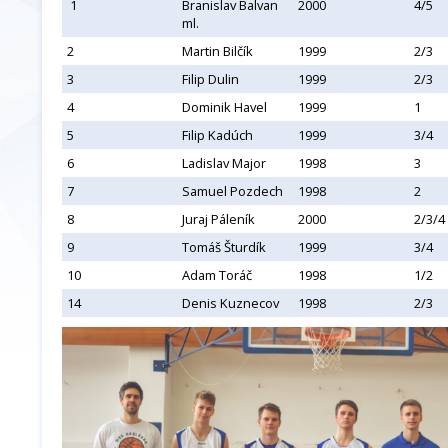
1
Branislav Balvan
2000
4/5
ml.
2
Martin Bilčík
1999
2/3
3
Filip Dulin
1999
2/3
4
Dominik Havel
1999
1
5
Filip Kadúch
1999
3/4
6
Ladislav Major
1998
3
7
Samuel Pozdech
1998
2
8
Juraj Páleník
2000
2/3/4
9
Tomáš Šturdík
1999
3/4
10
Adam Toráč
1998
1/2
14
Denis Kuznecov
1998
2/3