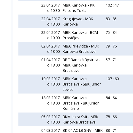
23.04.2017
MBK Karlovka
-
KK
102 : 47
o 10:30
Falcons Tuzla
22.04.2017
Kragujevac
-
MBK
83 : 85
o 18:00
Karlovka
22.04.2017
MBK Karlovka
-
BCM
75 : 84
o 10:00
Prostějov
02.04.2017
MBA Prievidza
-
MBK
79 : 76
o 18:00
Karlovka Bratislava
01.04.2017
BBC Banská Bystrica
-
57 : 71
o 18:00
MBK Karlovka
Bratislava
19.03.2017
MBK Karlovka
107 : 60
o 18:00
Bratislava
-
ŠBK Junior
Levice
18.03.2017
MBK Karlovka
84 : 64
o 18:00
Bratislava
-
BK Junior
Komárno
05.03.2017
BKM Iskra Svit
-
MBK
78 : 66
o 18:00
Karlovka Bratislava
04.03.2017
BK 04 AC LB SNV
-
MBK
88 : 71