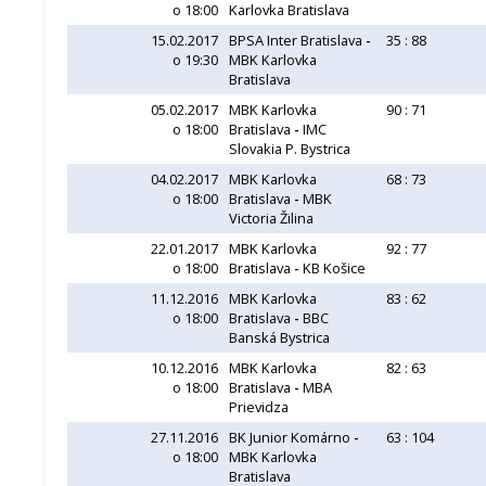
o 18:00
Karlovka Bratislava
15.02.2017
BPSA Inter Bratislava
-
35 : 88
o 19:30
MBK Karlovka
Bratislava
05.02.2017
MBK Karlovka
90 : 71
o 18:00
Bratislava
-
IMC
Slovakia P. Bystrica
04.02.2017
MBK Karlovka
68 : 73
o 18:00
Bratislava
-
MBK
Victoria Žilina
22.01.2017
MBK Karlovka
92 : 77
o 18:00
Bratislava
-
KB Košice
11.12.2016
MBK Karlovka
83 : 62
o 18:00
Bratislava
-
BBC
Banská Bystrica
10.12.2016
MBK Karlovka
82 : 63
o 18:00
Bratislava
-
MBA
Prievidza
27.11.2016
BK Junior Komárno
-
63 : 104
o 18:00
MBK Karlovka
Bratislava