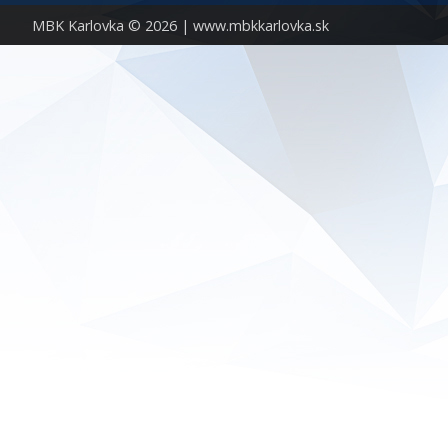
MBK Karlovka © 2026 |
www.mbkkarlovka.sk