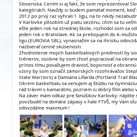
Slovenska. Cením si aj fakt, že som reprezentoval S
kategóriách. Navždy si budem pamätať moment, keď 
2012 po prvý raz vyhrali 1. ligu, na to nikdy nezabud
V Karlovke pôsobím už piatu sezónu, cítim sa tu veľ
ešte jeden rok na strednej škole, rozhodol som sa o
jeden rok v Bratislave. Ak sa prebojujem do A-mužst
ligu (EUROVIA SBL), vynasnažím sa na ihrisku odovz
nazbierať cenné skúsenosti.
Zhodnotenie mojich basketbalových predností by so
trénerov, osobne by som chcel popracovať na obrane a 
prínos tímu považujem dravosť, bojovnosť a obrannú
vzory by som označil zámorských rozohrávačov Ste
State Warriors) a Damiana Lillarda (Portland Trail Blaz
Okrem basketbalu sa venujem aj štúdiu na Gymnáziu I
rád trávim s kamarátmi, pozriem si dobrý film alebo
Na záver mám odkaz pre fanúšikov Karlovky: nájdite s
povzbudiť na domáce zápasy v hale FTVŠ, my Vám sľu
odovzdáme maximum !