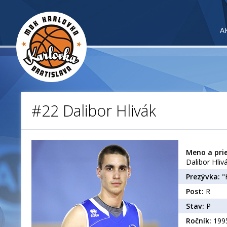
A
#22 Dalibor Hlivák
Meno a prie
Dalibor Hliv
Prezývka:
"H
Post:
R
Stav:
P
Ročník:
199