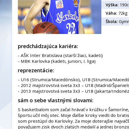
Výška:
190
Váha:
72kg
Škola:
Gymná
predchádzajúca kariéra:
- AŠK Inter Bratislava (starší žiaci, kadeti)
- MBK Karlovka (kadeti, juniori, I. liga)
reprezentácie:
- U16 (Strumica/Macedónsko), U18 (Strumica/Maced
- 2012 majstrovstvá sveta 3x3 – U18 (Madrid/Španiel
- 2013 majstrovstvá sveta 3x3 – U18 (Jakarta/Indonéz
sám o sebe vlastnými slovami:
S basketbalom som začal hrávať v krúžku v Šamoríne
športu učil môj otec. Moje ďalšie kroky viedli do brati
som prestúpil do Karlovky. Za moje doterajšie najvä
považujem zisk dvoch zlatých medailí a jednej bronz