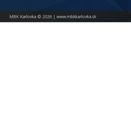
MBK Karlovka © 2026 |
www.mbkkarlovka.sk