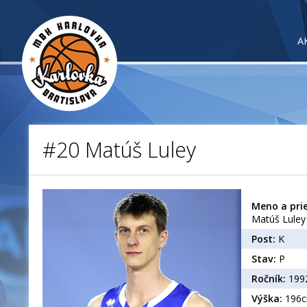
A
#20 Matúš Luley
Meno a prie
Matúš Luley
Post:
K
Stav:
P
Ročník:
199
Výška:
196