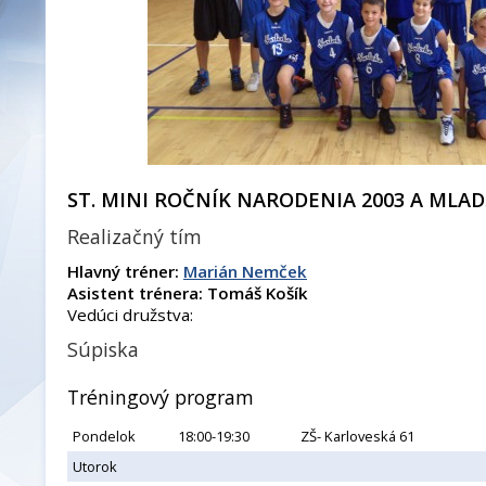
ST. MINI ROČNÍK NARODENIA 2003 A MLAD
Realizačný tím
Hlavný tréner:
Marián Nemček
Asistent trénera: Tomáš Košík
Vedúci družstva:
Súpiska
Tréningový program
Pondelok
18:00-19:30
ZŠ- Karloveská 61
Utorok