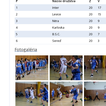
P
Názov družstva
Z
V
1
Inter
20
17
2
Levice
20
15
3
Nitra
20
9
4
Karlovka
20
9
5
B.S.C.
20
7
6
Sereď
20
3
Fotogaléria