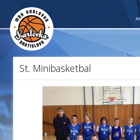
A
St. Minibasketbal