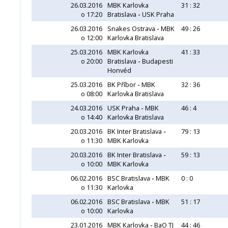
26.03.2016
MBK Karlovka
31 : 32
o 17:20
Bratislava
-
USK Praha
26.03.2016
Snakes Ostrava
-
MBK
49 : 26
o 12:00
Karlovka Bratislava
25.03.2016
MBK Karlovka
41 : 33
o 20:00
Bratislava
-
Budapesti
Honvéd
25.03.2016
BK Příbor
-
MBK
32 : 36
o 08:00
Karlovka Bratislava
24.03.2016
USK Praha
-
MBK
46 : 4
o 14:40
Karlovka Bratislava
20.03.2016
BK Inter Bratislava
-
79 : 13
o 11:30
MBK Karlovka
20.03.2016
BK Inter Bratislava
-
59 : 13
o 10:00
MBK Karlovka
06.02.2016
BSC Bratislava
-
MBK
0 : 0
o 11:30
Karlovka
06.02.2016
BSC Bratislava
-
MBK
51 : 17
o 10:00
Karlovka
23.01.2016
MBK Karlovka
-
BaO TJ
44 : 46