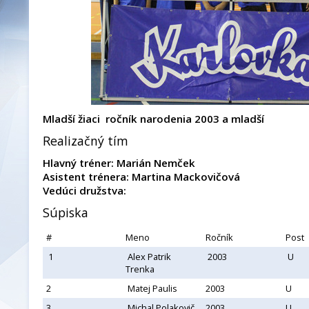
Mladší žiaci ročník narodenia 2003 a mladší
Realizačný tím
Hlavný tréner: Marián Nemček
Asistent trénera: Martina Mackovičová
Vedúci družstva:
Súpiska
#
Meno
Ročník
Post
1
Alex Patrik
2003
U
Trenka
2
Matej Paulis
2003
U
3
Michal Polakovič
2003
U