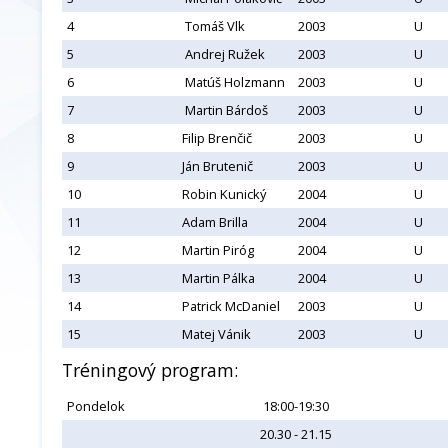
4
Tomáš Vlk
2003
U
5
Andrej Ružek
2003
U
6
Matúš Holzmann
2003
U
7
Martin Bárdoš
2003
U
8
Filip Brenčič
2003
U
9
Ján Brutenič
2003
U
10
Robin Kunický
2004
U
11
Adam Brilla
2004
U
12
Martin Piróg
2004
U
13
Martin Pálka
2004
U
14
Patrick McDaniel
2003
U
15
Matej Vánik
2003
U
Tréningový program:
Pondelok
18:00-19:30
20.30 - 21.15