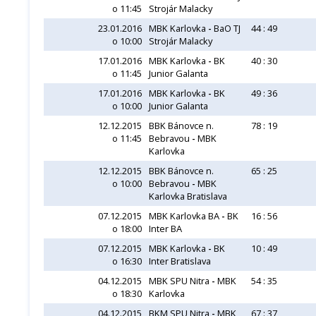
o 11:45
Strojár Malacky
23.01.2016
MBK Karlovka
-
BaO TJ
44 : 49
o 10:00
Strojár Malacky
17.01.2016
MBK Karlovka
-
BK
40 : 30
o 11:45
Junior Galanta
17.01.2016
MBK Karlovka
-
BK
49 : 36
o 10:00
Junior Galanta
12.12.2015
BBK Bánovce n.
78 : 19
o 11:45
Bebravou
-
MBK
Karlovka
12.12.2015
BBK Bánovce n.
65 : 25
o 10:00
Bebravou
-
MBK
Karlovka Bratislava
07.12.2015
MBK Karlovka BA
-
BK
16 : 56
o 18:00
Inter BA
07.12.2015
MBK Karlovka
-
BK
10 : 49
o 16:30
Inter Bratislava
04.12.2015
MBK SPU Nitra
-
MBK
54 : 35
o 18:30
Karlovka
04.12.2015
BKM SPU Nitra
-
MBK
67 : 37