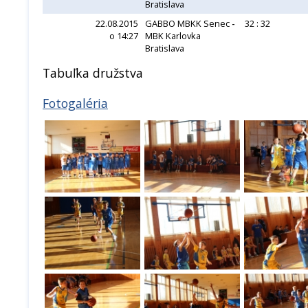
Bratislava
22.08.2015
GABBO MBKK Senec
-
32 : 32
o 14:27
MBK Karlovka
Bratislava
Tabuľka družstva
Fotogaléria