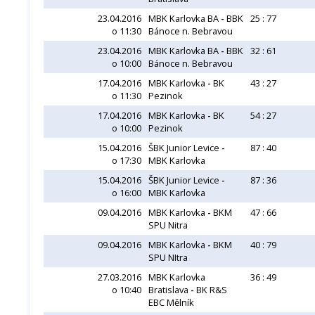
23.04.2016
MBK Karlovka BA
-
BBK
25 : 77
o 11:30
Bánoce n. Bebravou
23.04.2016
MBK Karlovka BA
-
BBK
32 : 61
o 10:00
Bánoce n. Bebravou
17.04.2016
MBK Karlovka
-
BK
43 : 27
o 11:30
Pezinok
17.04.2016
MBK Karlovka
-
BK
54 : 27
o 10:00
Pezinok
15.04.2016
ŠBK Junior Levice
-
87 : 40
o 17:30
MBK Karlovka
15.04.2016
ŠBK Junior Levice
-
87 : 36
o 16:00
MBK Karlovka
09.04.2016
MBK Karlovka
-
BKM
47 : 66
SPU Nitra
09.04.2016
MBK Karlovka
-
BKM
40 : 79
SPU NItra
27.03.2016
MBK Karlovka
36 : 49
o 10:40
Bratislava
-
BK R&S
EBC Mělník