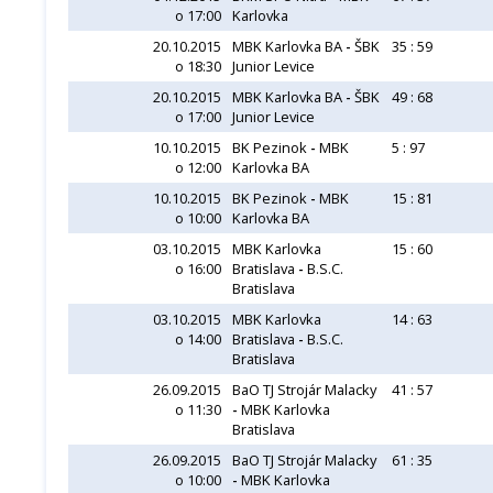
o 17:00
Karlovka
20.10.2015
MBK Karlovka BA
-
ŠBK
35 : 59
o 18:30
Junior Levice
20.10.2015
MBK Karlovka BA
-
ŠBK
49 : 68
o 17:00
Junior Levice
10.10.2015
BK Pezinok
-
MBK
5 : 97
o 12:00
Karlovka BA
10.10.2015
BK Pezinok
-
MBK
15 : 81
o 10:00
Karlovka BA
03.10.2015
MBK Karlovka
15 : 60
o 16:00
Bratislava
-
B.S.C.
Bratislava
03.10.2015
MBK Karlovka
14 : 63
o 14:00
Bratislava
-
B.S.C.
Bratislava
26.09.2015
BaO TJ Strojár Malacky
41 : 57
o 11:30
-
MBK Karlovka
Bratislava
26.09.2015
BaO TJ Strojár Malacky
61 : 35
o 10:00
-
MBK Karlovka