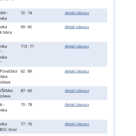
 SNV
-
72 : 74
detail zápasu
ovka
ovka
69 : 65
detail zápasu
K Iskra
ovka
113 : 71
detail zápasu
A"
-
ovka
"
 Považská
62 : 89
detail zápasu
EMvs
islava
VŠEMvs
87 : 60
detail zápasu
islava
ti
-
73 : 78
detail zápasu
ovka
ovka
77 : 76
detail zápasu
BSC Graz