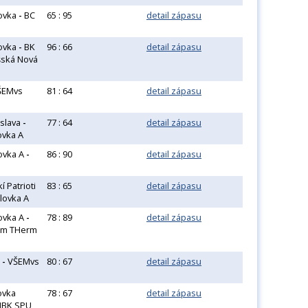
ovka
-
BC
65 : 95
detail zápasu
ovka
-
BK
96 : 66
detail zápasu
šská Nová
ŠEMvs
81 : 64
detail zápasu
islava
-
77 : 64
detail zápasu
ovka A
ovka A
-
86 : 90
detail zápasu
 Patrioti
83 : 65
detail zápasu
lovka A
ovka A
-
78 : 89
detail zápasu
om THerm
a
-
VŠEMvs
80 : 67
detail zápasu
ovka
78 : 67
detail zápasu
BK SPU