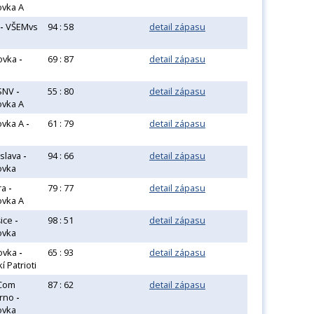
ovka A
-
VŠEMvs
94 : 58
detail zápasu
ovka
-
69 : 87
detail zápasu
 SNV
-
55 : 80
detail zápasu
ovka A
ovka A
-
61 : 79
detail zápasu
islava
-
94 : 66
detail zápasu
ovka
ra
-
79 : 77
detail zápasu
ovka A
šice
-
98 : 51
detail zápasu
ovka
ovka
-
65 : 93
detail zápasu
 Patrioti
 Com
87 : 62
detail zápasu
rno
-
ovka