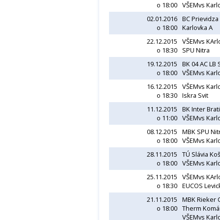
o 18:00
VŠEMvs Karl
02.01.2016
BC Prievidza
o 18:00
Karlovka A
22.12.2015
VŠEMvs KArl
o 18:30
SPU Nitra
19.12.2015
BK 04 AC LB
o 18:00
VŠEMvs Karl
16.12.2015
VŠEMvs Karl
o 18:30
Iskra Svit
11.12.2015
BK Inter Brat
o 11:00
VŠEMvs Karl
08.12.2015
MBK SPU Nit
o 18:00
VŠEMvs Karl
28.11.2015
TÚ Slávia Ko
o 18:00
VŠEMvs Karl
25.11.2015
VŠEMvs KArl
o 18:30
EUCOS Levickí
21.11.2015
MBK Rieker
o 18:00
Therm Komá
VŠEMvs Karl