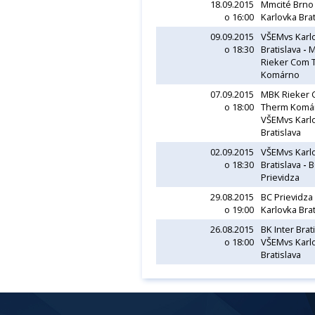
18.09.2015
Mmcité Brn
o 16:00
Karlovka Brat
09.09.2015
VŠEMvs Karl
o 18:30
Bratislava
-
M
Rieker Com 
Komárno
07.09.2015
MBK Rieker
o 18:00
Therm Komá
VŠEMvs Karl
Bratislava
02.09.2015
VŠEMvs Karl
o 18:30
Bratislava
-
B
Prievidza
29.08.2015
BC Prievidza
o 19:00
Karlovka Brat
26.08.2015
BK Inter Brat
o 18:00
VŠEMvs Karl
Bratislava