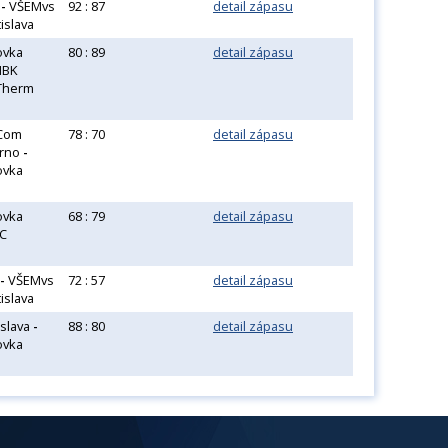
o
-
VŠEMvs
92 : 87
detail zápasu
islava
ovka
80 : 89
detail zápasu
BK
Therm
 Com
78 : 70
detail zápasu
rno
-
ovka
ovka
68 : 79
detail zápasu
C
-
VŠEMvs
72 : 57
detail zápasu
islava
islava
-
88 : 80
detail zápasu
ovka