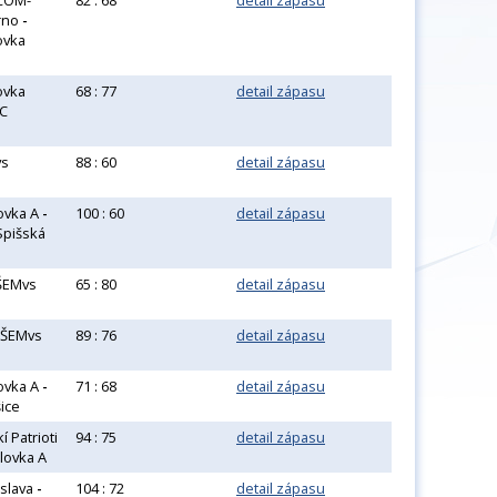
COM-
82 : 68
detail zápasu
rno
-
ovka
ovka
68 : 77
detail zápasu
C
s
88 : 60
detail zápasu
ovka A
-
100 : 60
detail zápasu
Spišská
ŠEMvs
65 : 80
detail zápasu
ŠEMvs
89 : 76
detail zápasu
ovka A
-
71 : 68
detail zápasu
šice
 Patrioti
94 : 75
detail zápasu
lovka A
islava
-
104 : 72
detail zápasu