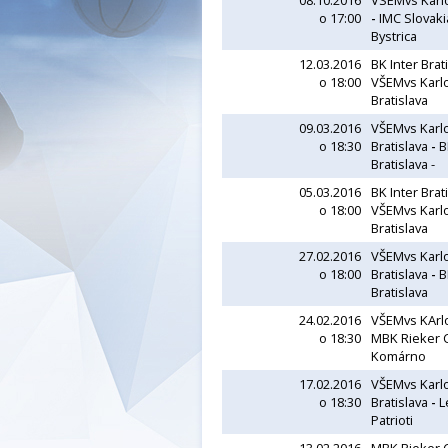
08.10.2016
VSEMvs Karl
o 17:00
-
IMC Slovaki
Bystrica
12.03.2016
BK Inter Brat
o 18:00
VŠEMvs Karl
Bratislava
09.03.2016
VŠEMvs Karl
o 18:30
Bratislava
-
B
Bratislava -
05.03.2016
BK Inter Brat
o 18:00
VŠEMvs Karl
Bratislava
27.02.2016
VŠEMvs Karl
o 18:00
Bratislava
-
B
Bratislava
24.02.2016
VŠEMvs KArl
o 18:30
MBK Rieker C.
Komárno
17.02.2016
VŠEMvs Karl
o 18:30
Bratislava
-
Le
Patrioti