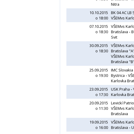
Nitra
10.10.2015
BK 04 AC LB
o 18:00
VŠEMvs Karl
07.10.2015
VŠEMvs Karl
o 18:30
Bratislava
-
B
Svit
30.09.2015
VŠEMvs Karl
o 18:30
Bratislava "
VŠEMvs Karl
Bratislava "B
25.09.2015
IMC Slovakia
o 19:30
Bystrica
-
VŠ
Karlovka Brat
23.09.2015
USK Praha
-
o 17:30
Karlovka Brat
20.09.2015
Levickí Patrio
o 11:30
VŠEMvs Karl
Bratislava
19.09.2015
VŠEMvs Karl
o 16:00
Bratislava
-
U