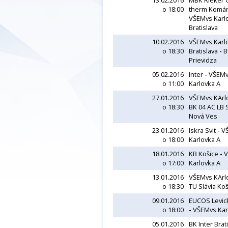
13.02.2016
MBK Rieker 
o 18:00
therm Komá
VŠEMvs Karl
Bratislava
10.02.2016
VŠEMvs Karl
o 18:30
Bratislava
-
B
Prievidza
05.02.2016
Inter
-
VŠEMv
o 11:00
Karlovka A
27.01.2016
VŠEMvs KArl
o 18:30
BK 04 AC LB 
Nová Ves
23.01.2016
Iskra Svit
-
V
o 18:00
Karlovka A
18.01.2016
KB Košice
-
V
o 17:00
Karlovka A
13.01.2016
VŠEMvs KArl
o 18:30
TU Slávia Ko
09.01.2016
EUCOS Levickí
o 18:00
-
VŠEMvs Kar
05.01.2016
BK Inter Brat