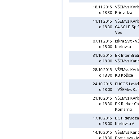
18.11.2015
VŠEMvs KArl
o 18:30
Prievidza
11.11.2015
VŠEMvs KArl
o 18:30
04 AC LB Spi
Ves
07.11.2015
Iskra Svit
-
V
o 18:00
Karlovka
31.10.2015
BK Inter Brat
o 18:00
VŠEMvs Karl
28.10.2015
VŠEMvs KArl
o 18:30
KB Košice
24.10.2015
EUCOS Levickí
o 18:00
-
VŠEMvs Kar
21.10.2015
VŠEMvs KArl
o 18:30
BK Rieker C
Komárno
17.10.2015
BC PRievidz
o 18:00
Karlovka A
14.10.2015
VŠEMvs Karl
o 18:30
Bratislava
-
M