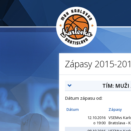
Zápasy 2015-20
TÍM: MUŽI
Dátum zápasu od:
Dátum
Zápasy
12.10.2016
VSEMvs Karl
o 19:00
Bratislava
-
K