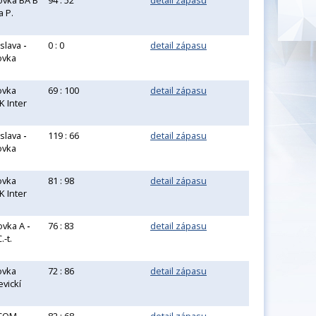
ovka BA B
94 : 52
detail zápasu
a P.
islava
-
0 : 0
detail zápasu
ovka
ovka
69 : 100
detail zápasu
K Inter
islava
-
119 : 66
detail zápasu
ovka
ovka
81 : 98
detail zápasu
K Inter
ovka A
-
76 : 83
detail zápasu
-t.
ovka
72 : 86
detail zápasu
vickí