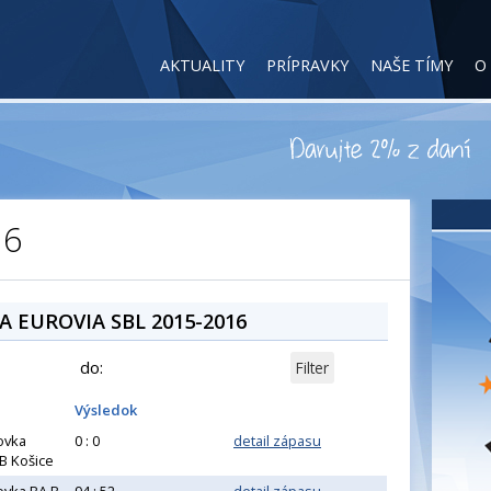
AKTUALITY
PRÍPRAVKY
NAŠE TÍMY
O
16
 A EUROVIA SBL 2015-2016
do:
Výsledok
ovka
0 : 0
detail zápasu
B Košice