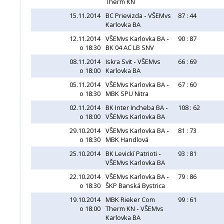
Therm KN
15.11.2014
BC Prievizda
-
VŠEMvs
87 : 44
Karlovka BA
12.11.2014
VŠEMvs Karlovka BA
-
90 : 87
o 18:30
BK 04 AC LB SNV
08.11.2014
Iskra Svit
-
VŠEMvs
66 : 69
o 18:00
Karlovka BA
05.11.2014
VŠEMvs Karlovka BA
-
67 : 60
o 18:30
MBK SPU Nitra
02.11.2014
BK Inter Incheba BA
-
108 : 62
o 18:00
VŠEMvs Karlovka BA
29.10.2014
VŠEMvs Karlovka BA
-
81 : 73
o 18:30
MBK Handlová
25.10.2014
BK Levickí Patrioti
-
93 : 81
VŠEMvs Karlovka BA
22.10.2014
VŠEMvs Karlovka BA
-
79 : 86
o 18:30
ŠKP Banská Bystrica
19.10.2014
MBK Rieker Com
99 : 61
o 18:00
Therm KN
-
VŠEMvs
Karlovka BA