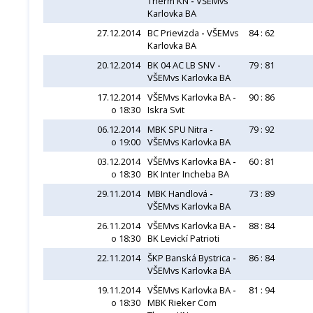
Therm KN
-
VŠEMvs
Karlovka BA
27.12.2014
BC Prievizda
-
VŠEMvs
84 : 62
Karlovka BA
20.12.2014
BK 04 AC LB SNV
-
79 : 81
VŠEMvs Karlovka BA
17.12.2014
VŠEMvs Karlovka BA
-
90 : 86
o 18:30
Iskra Svit
06.12.2014
MBK SPU Nitra
-
79 : 92
o 19:00
VŠEMvs Karlovka BA
03.12.2014
VŠEMvs Karlovka BA
-
60 : 81
o 18:30
BK Inter Incheba BA
29.11.2014
MBK Handlová
-
73 : 89
VŠEMvs Karlovka BA
26.11.2014
VŠEMvs Karlovka BA
-
88 : 84
o 18:30
BK Levickí Patrioti
22.11.2014
ŠKP Banská Bystrica
-
86 : 84
VŠEMvs Karlovka BA
19.11.2014
VŠEMvs Karlovka BA
-
81 : 94
o 18:30
MBK Rieker Com