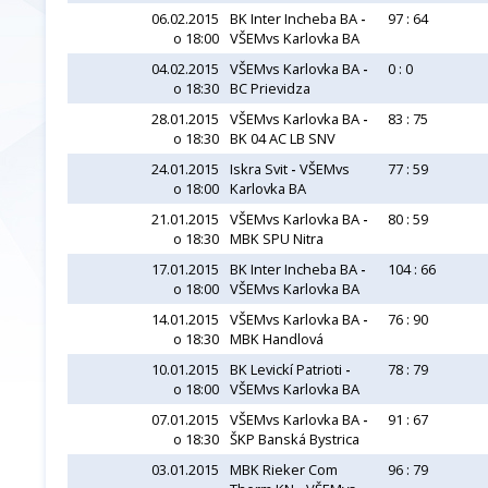
06.02.2015
BK Inter Incheba BA
-
97 : 64
o 18:00
VŠEMvs Karlovka BA
04.02.2015
VŠEMvs Karlovka BA
-
0 : 0
o 18:30
BC Prievidza
28.01.2015
VŠEMvs Karlovka BA
-
83 : 75
o 18:30
BK 04 AC LB SNV
24.01.2015
Iskra Svit
-
VŠEMvs
77 : 59
o 18:00
Karlovka BA
21.01.2015
VŠEMvs Karlovka BA
-
80 : 59
o 18:30
MBK SPU Nitra
17.01.2015
BK Inter Incheba BA
-
104 : 66
o 18:00
VŠEMvs Karlovka BA
14.01.2015
VŠEMvs Karlovka BA
-
76 : 90
o 18:30
MBK Handlová
10.01.2015
BK Levickí Patrioti
-
78 : 79
o 18:00
VŠEMvs Karlovka BA
07.01.2015
VŠEMvs Karlovka BA
-
91 : 67
o 18:30
ŠKP Banská Bystrica
03.01.2015
MBK Rieker Com
96 : 79