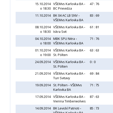
15.10.2014
VŠEMvs Karlovka BA
-
47 : 76
o 18:30
BC Prievidza
11.10.2014
BK 04 AC LB SNV
-
83 : 69
VŠEMvs Karlovka BA
08.10.2014
VŠEMvs Karlovka BA
-
61 : 81
o 18:30
Iskra Svit
04.10.2014
MBK SPU Nitra
-
71 : 76
o 18:00
VŠEMvs Karlovka BA
01.10.2014
VŠEMvs Karlovka BA
-
63 : 63
o 19:00
St. Pölten
24.09.2014
VŠEMvs Karlovka BA
-
0 : 0
St. Pölten
21.09.2014
VŠEMvs Karlovka BA
-
69 : 84
Turi Svitavy
19.09.2014
St. Pölten
-
VŠEMvs
71 : 75
Karlovka BA
17.09.2014
VŠEMvs Karlovka BA
-
87 : 63
Vienna Timberwolves
14.09.2014
BK Levickí Patrioti
-
85 : 73
VŠEMvs Karlovka BA