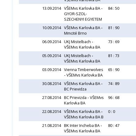
13.09.2014
VŠEMvs Karlovka BA
-
84 : 50
GYOR-SZOL-
SZECHENYI EGYETEM
10.09.2014
VŠEMvs Karlovka BA
-
81 : 90
Mmcité Brno
06.09.2014
UKJ Mistelbach
-
73 : 69
VŠEMvs Karlovka BA
05.09.2014
UKJ Mistelbach
-
81 : 73
VŠEMvs Karlovka BA
03.09.2014
Vienna Timberwolves
65 : 90
-
VŠEMvs Karlovka BA
30.08.2014
VŠEMvs Karlovka BA
-
74 : 89
BC Prievidza
27.08.2014
BC Prievizda
-
VŠEMvs
96 : 68
Karlovka BA
22.08.2014
VŠEMvs Karlovka BA
-
0 : 0
VŠEMvs Karlovka BA B
21.08.2014
BK Inter Incheba BA
-
80 : 47
VŠEMvs Karlovka BA